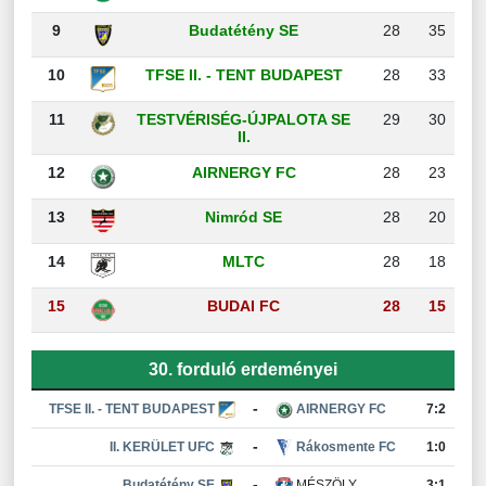
9
Budatétény SE
28
35
10
TFSE II. - TENT BUDAPEST
28
33
11
TESTVÉRISÉG-ÚJPALOTA SE
29
30
II.
12
AIRNERGY FC
28
23
13
Nimród SE
28
20
14
MLTC
28
18
15
BUDAI FC
28
15
30. forduló erdeményei
-
TFSE II. - TENT BUDAPEST
AIRNERGY FC
7:2
-
II. KERÜLET UFC
Rákosmente FC
1:0
-
Budatétény SE
MÉSZÖLY
3:1