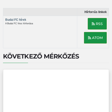
Hírforrás linkek
Budai FC hírek
RSS
A Budai FC friss hírforrása
ATOM
KÖVETKEZŐ MÉRKŐZÉS