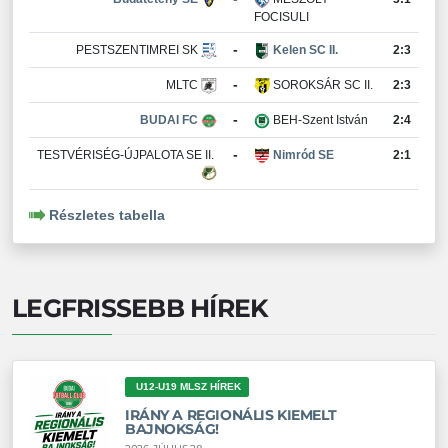
FOCISULI
-
PESTSZENTIMREI SK
Kelen SC II.
2:3
-
MLTC
SOROKSÁR SC II.
2:3
-
BUDAI FC
BEH-Szent István
2:4
-
TESTVÉRISÉG-ÚJPALOTA SE II.
Nimród SE
2:1
Részletes tabella
LEGFRISSEBB HÍREK
U12-U19 MLSZ HÍREK
IRÁNY A REGIONÁLIS KIEMELT
BAJNOKSÁG!