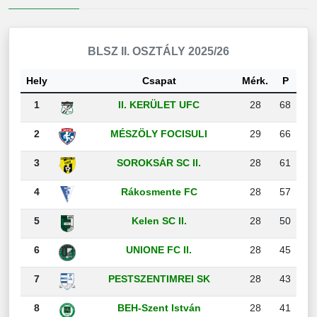
BLSZ II. OSZTÁLY 2025/26
Hely
Csapat
Mérk.
P
1
II. KERÜLET UFC
28
68
2
MÉSZÖLY FOCISULI
29
66
3
SOROKSÁR SC II.
28
61
4
Rákosmente FC
28
57
5
Kelen SC II.
28
50
6
UNIONE FC II.
28
45
7
PESTSZENTIMREI SK
28
43
8
BEH-Szent István
28
41