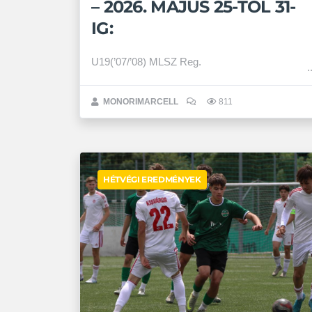
– 2026. MÁJUS 25-TŐL 31-
IG:
U19(’07/’08) MLSZ Reg.
MONORIMARCELL
811
HÉTVÉGI EREDMÉNYEK