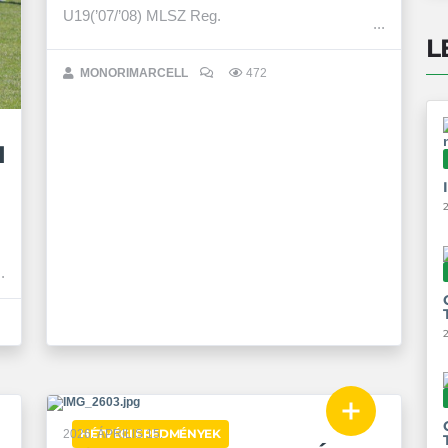
U19(’07/’08) MLSZ Reg.
L
MONORIMARCELL
472
I
2
HÉTVÉGI EREDMÉNYEK
2026. ÁPRILIS 15.