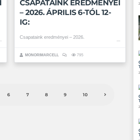
I
CSAPATAINK EREDMÉNYEI
– 2026. ÁPRILIS 6-TÓL 12-
IG:
Csapataink eredményei – 2026.
MONORIMARCELL
795
6
7
8
9
10