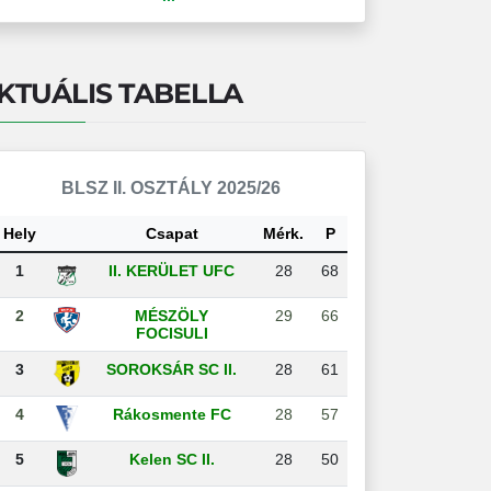
KTUÁLIS TABELLA
BLSZ II. OSZTÁLY 2025/26
Hely
Csapat
Mérk.
P
1
II. KERÜLET UFC
28
68
2
MÉSZÖLY
29
66
FOCISULI
3
SOROKSÁR SC II.
28
61
4
Rákosmente FC
28
57
5
Kelen SC II.
28
50