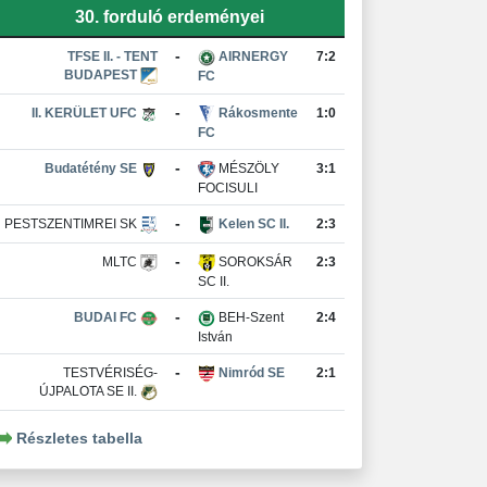
30. forduló erdeményei
-
TFSE II. - TENT
AIRNERGY
7:2
BUDAPEST
FC
-
II. KERÜLET UFC
Rákosmente
1:0
FC
-
Budatétény SE
MÉSZÖLY
3:1
FOCISULI
-
PESTSZENTIMREI SK
Kelen SC II.
2:3
-
MLTC
SOROKSÁR
2:3
SC II.
-
BUDAI FC
BEH-Szent
2:4
István
-
TESTVÉRISÉG-
Nimród SE
2:1
ÚJPALOTA SE II.
Részletes tabella