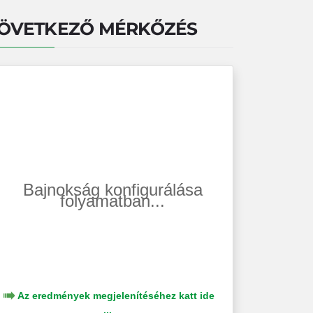
ÖVETKEZŐ MÉRKŐZÉS
Bajnokság konfigurálása
folyamatban...
Az eredmények megjelenítéséhez katt ide
...