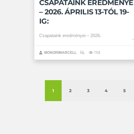
CSAPATAINK EREDMÉNYE
– 2026. ÁPRILIS 13-TÓL 19-
IG:
Csapataink eredményei – 2026.
MONORIMARCELL
759
1
2
3
4
5