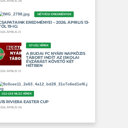
026. ÁPRILIS 28.
HÉTVÉGI EREDMÉNYEK
CSAPATAINK EREDMÉNYEI – 2026. ÁPRILIS 13-
TÓL 19-IG:
026. ÁPRILIS 21.
U7-U11 HÍREK
A BUDAI FC NYÁRI NAPKÖZIS
TÁBORT INDÍT AZ ISKOLAI
ÉVZÁRÁST KÖVETŐ KÉT
HÉTBEN
026. ÁPRILIS 13.
U12-U19 MLSZ HÍREK
U15 RIVIERA EASTER CUP
026. ÁPRILIS 06.