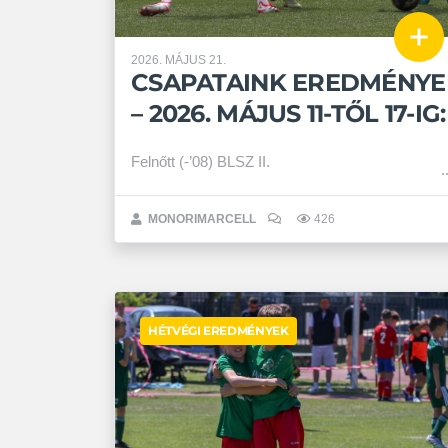
2026. MÁJUS 21.
CSAPATAINK EREDMÉNYE
– 2026. MÁJUS 11-TŐL 17-IG:
Felnőtt (-’08) BLSZ II.
MONORIMARCELL
426
HÉTVÉGI EREDMÉNYEK