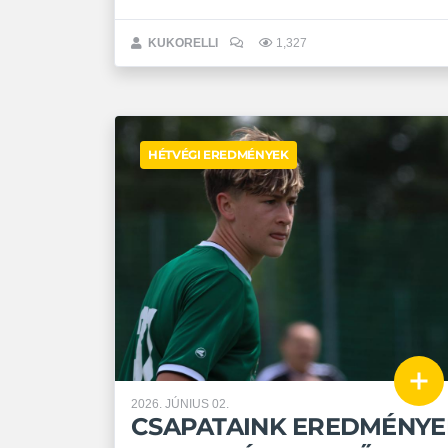
korosztályú- és kal ...
KUKORELLI
1,327
HÉTVÉGI EREDMÉNYEK
2026. JÚNIUS 02.
CSAPATAINK EREDMÉNYE