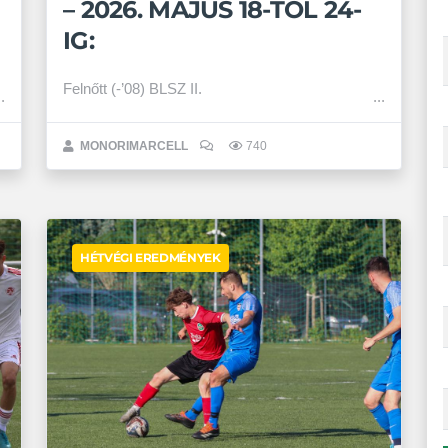
– 2026. MÁJUS 18-TÓL 24-
IG:
Felnőtt (-’08) BLSZ II.
MONORIMARCELL
740
HÉTVÉGI EREDMÉNYEK