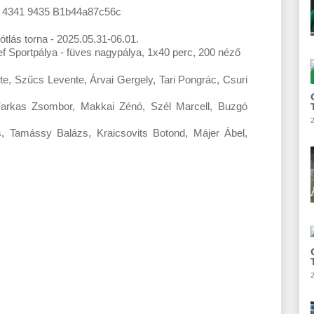
tlás torna - 2025.05.31-06.01.
sef Sportpálya - füves nagypálya, 1x40 perc, 200 néző
te, Szűcs Levente, Árvai Gergely, Tari Pongrác, Csuri
arkas Zsombor, Makkai Zénó, Szél Marcell, Buzgó
s, Tamássy Balázs, Kraicsovits Botond, Májer Ábel,