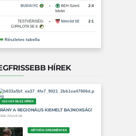
-
BUDAI FC
BEH-Szent
2:4
István
-
TESTVÉRISÉG-
Nimród SE
2:1
ÚJPALOTA SE II.
Részletes tabella
EGFRISSEBB HÍREK
U12-U19 MLSZ HÍREK
IRÁNY A REGIONÁLIS KIEMELT BAJNOKSÁG!
026. JÚLIUS 28.
HÉTVÉGI EREDMÉNYEK