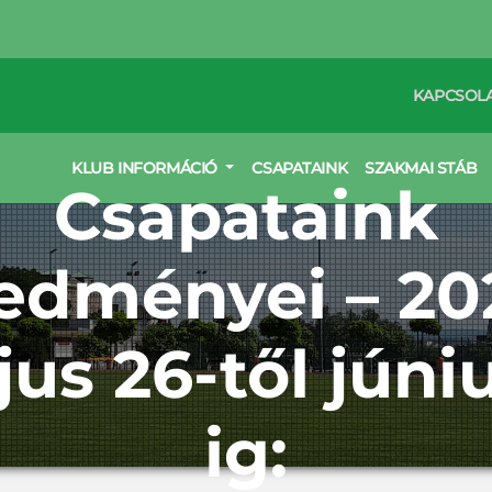
KAPCSOL
KLUB INFORMÁCIÓ
CSAPATAINK
SZAKMAI STÁB
Csapataink
edményei – 20
us 26-től júniu
ig: