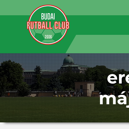
er
máj