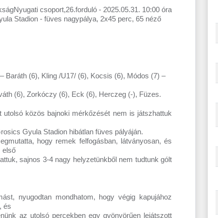
ságNyugati csoport,26.forduló - 2025.05.31. 10:00 óra
yula Stadion - füves nagypálya, 2x45 perc, 65 néző
– Baráth (6), Kling /U17/ (6), Kocsis (6), Módos (7) –
rváth (6), Zorkóczy (6), Eck (6), Herczeg (-), Füzes.
 utolsó közös bajnoki mérkőzését nem is játszhattuk
rosics Gyula Stadion hibátlan füves pályáján.
gmutatta, hogy remek felfogásban, látványosan, és
 első
attuk, sajnos 3-4 nagy helyzetünkből nem tudtunk gólt
omást, nyugodtan mondhatom, hogy végig kapujához
, és
tenünk az utolsó percekben egy gyönyörűen lejátszott