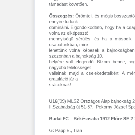
támadást követően.
Összegzés:
Örömteli, és mégis bosszantó v
ennyire tudunk
dominálni. Elgondolkodtató, hogy ha a csa
volna az elképesztő
mennyiségű sérülés, és ha a második fél
csapatunkban, mire
lehettünk volna képesek a bajnokságban
szezonban a bajnokság 10.
helyére volt elegendő. Bízom benne, hog
nagyobb felelősséget
vállalnak majd a cselekedeteikért! A mé
gratuláció jár a
srácoknak!
U16
(’09) MLSZ Országos Alap bajnokság 22.
II.Szabadság út 51-57., Pokorny József Spo
Budai FC – Békéscsaba 1912 Előre SE 2-2
G: Papp B., Tran