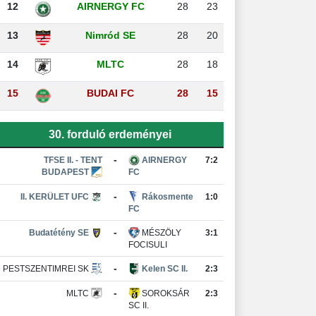
12
AIRNERGY FC
28
23
13
Nimród SE
28
20
14
MLTC
28
18
15
BUDAI FC
28
15
30. forduló erdeményei
-
TFSE II. - TENT
AIRNERGY
7:2
BUDAPEST
FC
-
II. KERÜLET UFC
Rákosmente
1:0
FC
-
Budatétény SE
MÉSZÖLY
3:1
FOCISULI
-
PESTSZENTIMREI SK
Kelen SC II.
2:3
-
MLTC
SOROKSÁR
2:3
SC II.