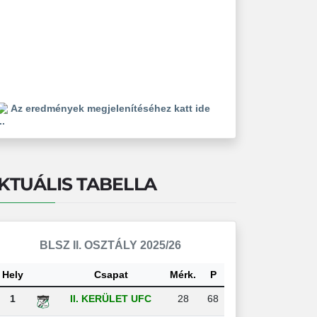
Az eredmények megjelenítéséhez katt ide
..
KTUÁLIS TABELLA
BLSZ II. OSZTÁLY 2025/26
Hely
Csapat
Mérk.
P
1
II. KERÜLET UFC
28
68