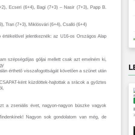
2), Ecseri (6+4), Bagi (7+3) – Nasir (7+3), Papp B.
, Tran (7+3), Miklósvári (6+4), Csalló (6+4)
 értékelővel jelentkeznék: az U16-os Országos Alap
m szépségdíjas góljai mellett csak azt emelném ki,
gy
L
talán érthető visszafogottságát követően a szünet után
i CSAPAT-ként küzdöttek-hajtottak a srácok a győztes
l,
 a zseniális évet, nagyon-nagyon büszke vagyok
2
k Mindenkinek! Nagyon sok gondolatom van még, de