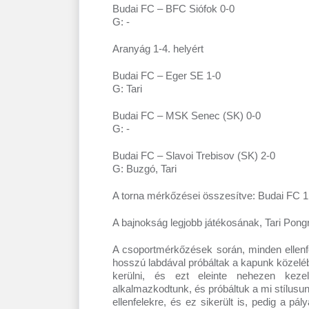
Budai FC – BFC Siófok 0-0
G: -
Aranyág 1-4. helyért
Budai FC – Eger SE 1-0
G: Tari
Budai FC – MSK Senec (SK) 0-0
G: -
Budai FC – Slavoi Trebisov (SK) 2-0
G: Buzgó, Tari
A torna mérkőzései összesítve: Budai FC 1.
A bajnokság legjobb játékosának, Tari Pongr
A csoportmérkőzések során, minden ellenfe
hosszú labdával próbáltak a kapunk közelé
kerülni, és ezt eleinte nehezen keze
alkalmazkodtunk, és próbáltuk a mi stílusunk
ellenfelekre, és ez sikerült is, pedig a pál