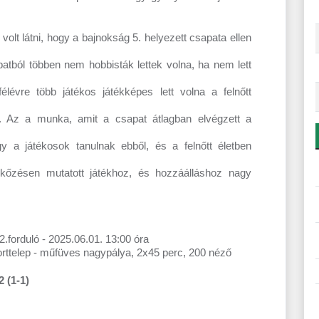
olt látni, hogy a bajnokság 5. helyezett csapata ellen
patból többen nem hobbisták lettek volna, ha nem lett
évre több játékos játékképes lett volna a felnőtt
. Az a munka, amit a csapat átlagban elvégzett a
y a játékosok tanulnak ebből, és a felnőtt életben
rkőzésen mutatott játékhoz, és hozzáálláshoz nagy
forduló - 2025.06.01. 13:00 óra
rttelep - műfüves nagypálya, 2x45 perc, 200 néző
 (1-1)