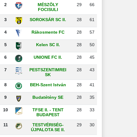
2
MÉSZÖLY
29
66
FOCISULI
3
SOROKSÁR SC II.
28
61
4
Rákosmente FC
28
57
5
Kelen SC II.
28
50
6
UNIONE FC II.
28
45
7
PESTSZENTIMREI
28
43
SK
8
BEH-Szent István
28
41
9
Budatétény SE
28
35
10
TFSE II. - TENT
28
33
BUDAPEST
11
TESTVÉRISÉG-
29
30
ÚJPALOTA SE II.