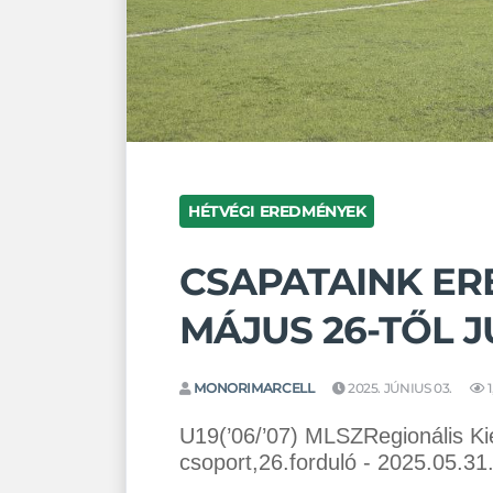
HÉTVÉGI EREDMÉNYEK
CSAPATAINK ERE
MÁJUS 26-TŐL JÚ
MONORIMARCELL
2025. JÚNIUS 03.
1
U19(’06/’07) MLSZRegionális K
csoport,26.forduló - 2025.05.31