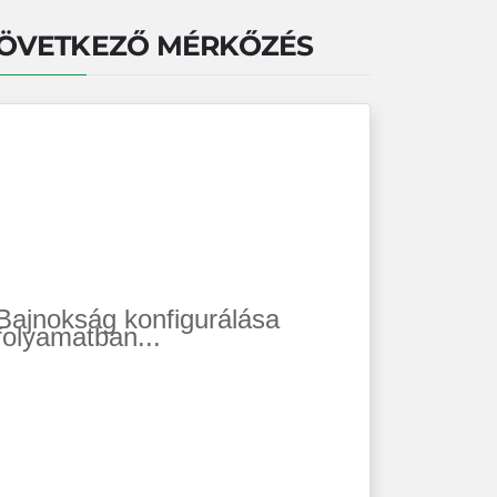
ÖVETKEZŐ MÉRKŐZÉS
Bajnokság konfigurálása
folyamatban...