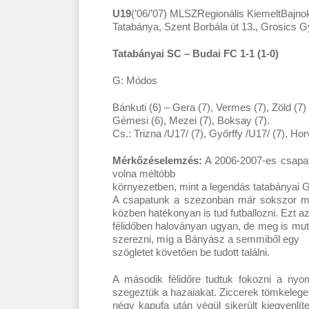
U19
(’06/’07) MLSZRegionális KiemeltBajnok
Tatabánya, Szent Borbála út 13., Grosics G
Tatabányai SC – Budai FC 1-1 (1-0)
G: Módos
Bánkuti (6) – Gera (7), Vermes (7), Zöld (7) 
Gémesi (6), Mezei (7), Boksay (7).
Cs.: Trizna /U17/ (7), Győrffy /U17/ (7), Ho
Mérkőzéselemzés:
A 2006-2007-es csapat
volna méltóbb
környezetben, mint a legendás tatabányai G
A csapatunk a szezonban már sokszor me
közben hatékonyan is tud futballozni. Ezt az
félidőben haloványan ugyan, de meg is mut
szerezni, míg a Bányász a semmiből egy
szögletet követően be tudott találni.
A második félidőre tudtuk fokozni a ny
szegeztük a hazaiakat. Ziccerek tömkelege
négy kapufa után végül sikerült kiegyenlí