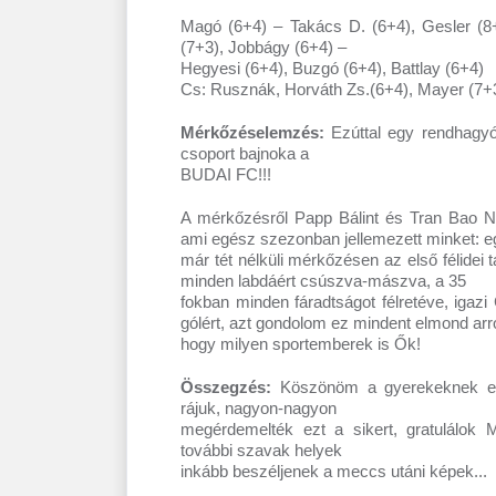
Magó (6+4) – Takács D. (6+4), Gesler (8+
(7+3), Jobbágy (6+4) –
Hegyesi (6+4), Buzgó (6+4), Battlay (6+4)
Cs: Rusznák, Horváth Zs.(6+4), Mayer (7+3)
Mérkőzéselemzés:
Ezúttal egy rendhagyó
csoport bajnoka a
BUDAI FC!!!
A mérkőzésről Papp Bálint és Tran Bao Na
ami egész szezonban jellemezett minket: e
már tét nélküli mérkőzésen az első félidei 
minden labdáért csúszva-mászva, a 35
fokban minden fáradtságot félretéve, igaz
gólért, azt gondolom ez mindent elmond arró
hogy milyen sportemberek is Ők!
Összegzés:
Köszönöm a gyerekeknek ezt
rájuk, nagyon-nagyon
megérdemelték ezt a sikert, gratulálo
további szavak helyek
inkább beszéljenek a meccs utáni képek...