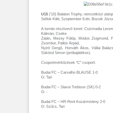
U15
(’10) Balaton Trophy, nemzetközi utánpó
Siófok-Kiliti, Szeptember 6.tér, Bozsik Józ
A tornán résztvevő keret: Csizmadia Leven
Kálmán, Cseke
Zalán, Mezey Fülöp, Módos Zsigmond, F
Zsombor, Pallós Árpád,
Nyirő Gergő, Horváth Ákos, Vállai Baláz
Sükösd Simon (próbajátékos).
Csoportmérkőzések “C” csoport:
Budai FC – Carvalho BLAUSE 1-0
G: Tari
Budai FC – Slavoi Trebisov (SK) 0-2
G: -
Budai FC – HR-Rent Kozármisleny 2-0
G: Szűcs, Tari