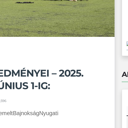
.
DMÉNYEI – 2025.
A
NIUS 1-IG:
,596
iemeltBajnokságNyugati
.