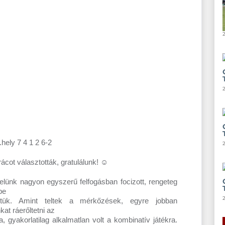
2
hely 7 4 1 2 6-2
2
ácot választották, gratulálunk! ☺
lünk nagyon egyszerű felfogásban focizott, rengeteg
be
2
ltük. Amint teltek a mérkőzések, egyre jobban
at ráerőltetni az
ya, gyakorlatilag alkalmatlan volt a kombinatív játékra.