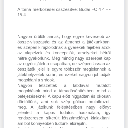
A torna mérkőzései összesítve: Budai FC 4 4 - -
15-4
Nagyon örülök annak, hogy egyre kevesebb az
össze-visszaság és az átmenet a játékunkban,
és szépen kirajzolódnak a gyerekek fejében azok
az alapelvek és koncepciók, amelyeket hétről
hétre gyakorlunk. Még mindig nagy szerepet kap
az egyéni játék a csapatban, de szépen lassan az
összjáték jelei is egyre többször megjelennek a
játékhelyzetek során, és ezeket nagyon jól tudják
megoldani a srácok.
Nagyon tetszettek a labdával mutatott
megoldások mind a támadásépítésben, mind a
befejezéseknél. A kapu előtt higgadtan és okosan
döntöttünk, ami sok szép gólban mutatkozott
meg. A játékunk felépítésében nagy előnyt
jelentett a kapus tudatos használata, így
rendszeresen sikerült létszámelőnyt kialakítani,
amiből könnyebben tudtunk előrejutni.