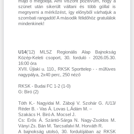
majd ő megoldja. Ami viszont pozitívum, hogy a
szünet után sikerült váltani és több góllal is
megnyerni a mérkőzést, így előnyből várhatjuk a
szombati rangadót! A második félidőhöz gratulálok
mindenkinek!
U14
(’12) MLSZ Regionális Alap Bajnokság
Közép-Keleti csoport, 30. forduló - 2026.05.30.
16:00 óra
XVII. Újlaki u. 110., RKSK Sporttelep - - műfüves
nagypálya, 2x40 perc, 250 néző
RKSK - Budai FC 1-2 (1-0)
G: Biró (2)
Tóth K.- Nagyidai M. Záboji V. Szohár G. /U13/
Réder B. - Vas Á. Lovas L.Ádám M. –
Szakács H. Biró A. Mocsel J.
Cs: Erős Á. Szántó-Sárga N. Nagy-Zsoldos M.
Ványi Zs. Bán M. Tarcsafalvi M. Horváth R.
A bajnokság utolsó, 30. fordulójában az RKSK