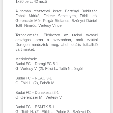
1x20 perc, 42 néző
A tornán résztvevő keret: Bertényi Boldizsár,
Fabók Márkó, Fekete Sebestyén, Földi Leó,
Gerencsér Mór, Polgár Stefanos, Szőnyei Dániel,
Totth Nimród, Vértesy Vince
Tornaelemzés: Elérkezett az utolsó tavaszi
országos torna a szezonban, amit ezúttal
Dorogon rendeztek meg, ahol ideális futballidő
várt minket.
Mérkőzések:
Budai FC – Dorogi FC 5-1
G: Vértesy V. (2), Földi L., Totth N., öngól
Budai FC – REAC 3-1
G: Földi L. (2), Fabók M.
Budai FC – Dunakeszi 2-1
G: Gerencsér M., Vértesy V.
Budai FC – ESMTK 5-1
G.: Totth N. (2), Földi L., Polgár S., Szőnyei D.