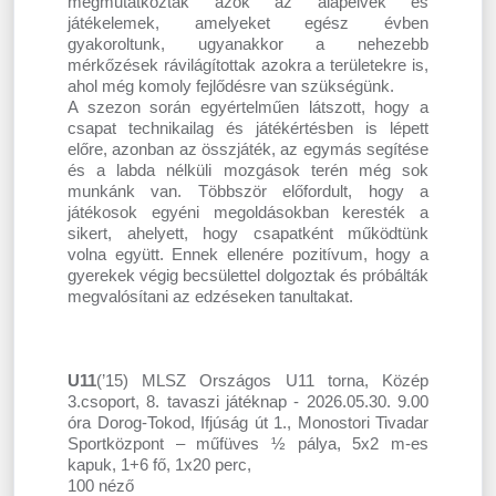
megmutatkoztak azok az alapelvek és
játékelemek, amelyeket egész évben
gyakoroltunk, ugyanakkor a nehezebb
mérkőzések rávilágítottak azokra a területekre is,
ahol még komoly fejlődésre van szükségünk.
A szezon során egyértelműen látszott, hogy a
csapat technikailag és játékértésben is lépett
előre, azonban az összjáték, az egymás segítése
és a labda nélküli mozgások terén még sok
munkánk van. Többször előfordult, hogy a
játékosok egyéni megoldásokban keresték a
sikert, ahelyett, hogy csapatként működtünk
volna együtt. Ennek ellenére pozitívum, hogy a
gyerekek végig becsülettel dolgoztak és próbálták
megvalósítani az edzéseken tanultakat.
U11
(’15) MLSZ Országos U11 torna, Közép
3.csoport, 8. tavaszi játéknap - 2026.05.30. 9.00
óra Dorog-Tokod, Ifjúság út 1., Monostori Tivadar
Sportközpont – műfüves ½ pálya, 5x2 m-es
kapuk, 1+6 fő, 1x20 perc,
100 néző