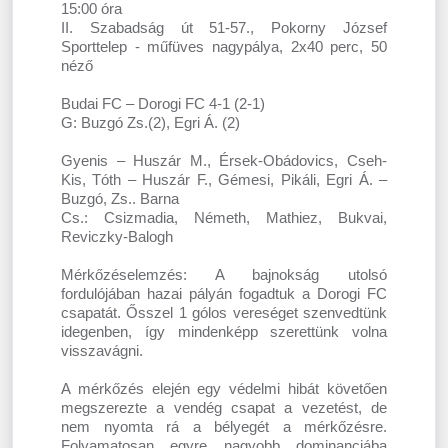
15:00 óra
II. Szabadság út 51-57., Pokorny József
Sporttelep - műfüves nagypálya, 2x40 perc, 50
néző
Budai FC – Dorogi FC 4-1 (2-1)
G: Buzgó Zs.(2), Egri Á. (2)
Gyenis – Huszár M., Érsek-Obádovics, Cseh-
Kis, Tóth – Huszár F., Gémesi, Pikáli, Egri Á. –
Buzgó, Zs.. Barna
Cs.: Csizmadia, Németh, Mathiez, Bukvai,
Reviczky-Balogh
Mérkőzéselemzés: A bajnokság utolsó
fordulójában hazai pályán fogadtuk a Dorogi FC
csapatát. Ősszel 1 gólos vereséget szenvedtünk
idegenben, így mindenképp szerettünk volna
visszavágni.
A mérkőzés elején egy védelmi hibát követően
megszerezte a vendég csapat a vezetést, de
nem nyomta rá a bélyegét a mérkőzésre.
Folyamatosan egyre nagyobb dominanciába