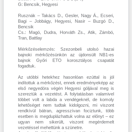
G: Bencsik, Hegyesi
Rusznák – Takács D., Gesler, Nagy Á., Ecseri,
Bagi – Jobbágy, Hegyesi, Nasir – Buzgó D.,
Bencsik
Cs.: Magó, Dudra, Horváth Zs., Atik, Zámbó,
Tran, Battlay
Mérkőzéselemzés: Szezonbeli utolsó hazai
bajnoki mérkőzésünkön az újdonsült NB1-es
bajnok Győri ETO korosztályos csapatát
fogadtuk.
Az utóbbi hetekhez hasonlóan ezúttal is jól
indítottuk a mérkőzést, ennek eredményeképp az
első negyedóra végén Hegyesi góljával meg is
szereztük a vezetést. A folytatásban valamivel
többet volt a labda a vendégeknél, de komoly
lehetőséget nem tudtak kidolgozni, mi viszont
rendkívül bátran, agresszívan fociztunk, több
esetben is megduplázhattuk volna az előnyt – ez
ugyan nem sikerült, viszont megérdemelt
vezetéssel mehettünk a szünetre.