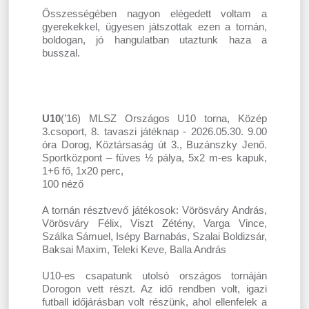
Összességében nagyon elégedett voltam a
gyerekekkel, ügyesen játszottak ezen a tornán,
boldogan, jó hangulatban utaztunk haza a
busszal.
U10
(’16) MLSZ Országos U10 torna, Közép
3.csoport, 8. tavaszi játéknap - 2026.05.30. 9.00
óra Dorog, Köztársaság út 3., Buzánszky Jenő.
Sportközpont – füves ½ pálya, 5x2 m-es kapuk,
1+6 fő, 1x20 perc,
100 néző
A tornán résztvevő játékosok: Vörösváry András,
Vörösváry Félix, Viszt Zétény, Varga Vince,
Szálka Sámuel, Isépy Barnabás, Szalai Boldizsár,
Baksai Maxim, Teleki Keve, Balla András
U10-es csapatunk utolsó országos tornáján
Dorogon vett részt. Az idő rendben volt, igazi
futball időjárásban volt részünk, ahol ellenfelek a