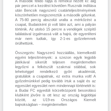
A második félidő rajtja is remekül nézett ki: alig
pár perccel a kezdést követően Rusznák indítása
után Bencsik nagyszerű csatárteljesítményének
köszönhetően megszereztük a második gólunkat.
A 75-80 percig abszolút uralta a mérkőzést a
csapat, Budaisként jó volt látni azt, ami a pályán
történik. Az utolsó 15 percre a vendégek szépítő
találatával izgalmassá vált a hajrá, de egyenlíteni
már nem tudtak, így 2-1-es győzelemnek
örülhettünk.
Összegzés: Nagyszerű hozzáállás, kiemelkedő
egyéni teljesítmények: a szezon egyik legjobb
játékával sikerült teljesen megérdemelten
legyőzni a felkészült szakmai stábbal, sok
tehetséggel rendelkező győri akadémiát,
gratulálok a csapatnak, ez extra munka volt! A
győzelmünkkel pedig tovább írtuk a saját és az
egyesület egyesület nem mindennapi történetét is:
a Budai FC egyedüli körzetközponti besorolású
klubként jövőre is ott lesz az ország legjobbjai
között, az U19-es Országos Kiemelt
bajnokságban – megérdemelten