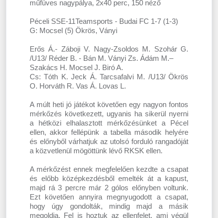
műfüves nagypálya, 2x40 perc, 150 néző
Péceli SSE-11Teamsports - Budai FC 1-7 (1-3)
G: Mocsel (5) Ökrös, Ványi
Erős Á.- Záboji V. Nagy-Zsoldos M. Szohár G.
/U13/ Réder B. - Bán M. Ványi Zs. Ádám M.–
Szakács H. Mocsel J. Biró A.
Cs: Tóth K. Jeck Á. Tarcsafalvi M. /U13/ Ökrös
O. Horváth R. Vas Á. Lovas L.
A múlt heti jó játékot követően egy nagyon fontos
mérkőzés következett, ugyanis ha sikerül nyerni
a hétközi elhalasztott mérkőzésünket a Pécel
ellen, akkor fellépünk a tabella második helyére
és előnyből várhatjuk az utolsó forduló rangadóját
a közvetlenül mögöttünk lévő RKSK ellen.
A mérkőzést ennek megfelelően kezdte a csapat
és előbb középkezdésből emelték át a kapust,
majd rá 3 percre már 2 gólos előnyben voltunk.
Ezt követően annyira megnyugodott a csapat,
hogy úgy gondolták, mindig majd a másik
megoldja. Fel is hoztuk az ellenfelet, ami végül