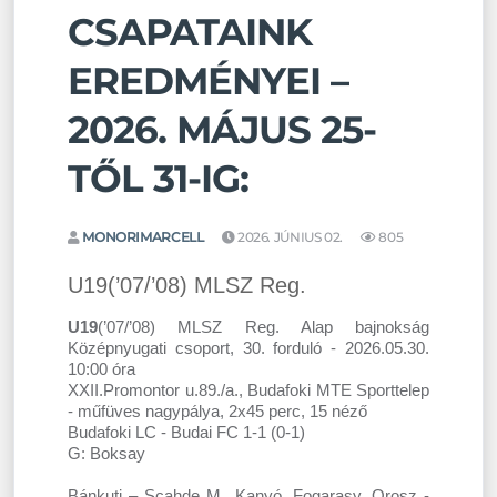
CSAPATAINK
EREDMÉNYEI –
2026. MÁJUS 25-
TŐL 31-IG:
MONORIMARCELL
2026. JÚNIUS 02.
805
U19(’07/’08) MLSZ Reg.
U19
(’07/’08) MLSZ Reg. Alap bajnokság
Középnyugati csoport, 30. forduló - 2026.05.30.
10:00 óra
XXII.Promontor u.89./a., Budafoki MTE Sporttelep
- műfüves nagypálya, 2x45 perc, 15 néző
Budafoki LC - Budai FC 1-1 (0-1)
G: Boksay
Bánkuti – Scahde M., Kanyó, Fogarasy, Orosz -