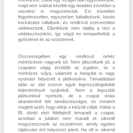
majd nem sokkal később egy beadást követően a
vezetést is megszereztük. Ezt követően
fegyelmezetten, egyszerűen futballoztunk, kevés
kockázatot vállaltunk, és rendkívül szervezetten
védekeztünk. Ellenfelünk nem találta a rést a
védekezésünkön, így végül mi ünnepelhettük a
győzelmet és az ezüstérmet.
Összességében egy rendkívül nehéz
mérkőzésen vagyunk túl. Nem játszottunk jól, a
csapaton végig érződött az izgalom, és a
mérkőzés súlya, valamint a hangulat is nagy
nyomást helyezett a játékosokra. Támadásban
talán az idei szezon egyik legvisszafogottabb
teljesítményét nyújtottuk. Nem a legszebb
játékunkkal nyertünk, de a csapat óriási
akaraterőről tett tanúbizonyságot, és mindent
megtett azért, hogy elérje a kitűzött célját. Habár a
BL döntő első félidejéről lemaradt a csapat,
azonban a jutalom nem maradt el: sikerült
megszereznünk az ezüstérmet, amely egyben
rájátszást érő helyezést jelent. Ha ott is sikerrel