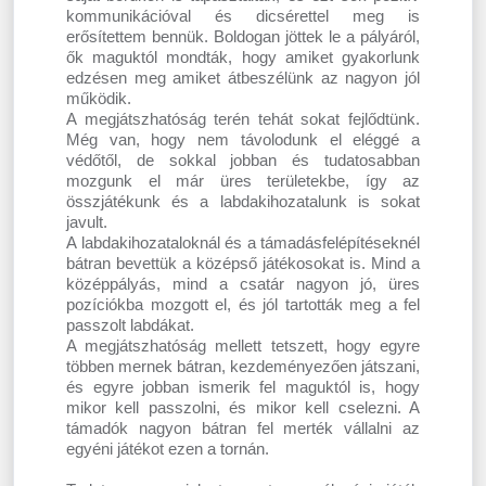
kommunikációval és dicsérettel meg is
erősítettem bennük. Boldogan jöttek le a pályáról,
ők maguktól mondták, hogy amiket gyakorlunk
edzésen meg amiket átbeszélünk az nagyon jól
működik.
A megjátszhatóság terén tehát sokat fejlődtünk.
Még van, hogy nem távolodunk el eléggé a
védőtől, de sokkal jobban és tudatosabban
mozgunk el már üres területekbe, így az
összjátékunk és a labdakihozatalunk is sokat
javult.
A labdakihozataloknál és a támadásfelépítéseknél
bátran bevettük a középső játékosokat is. Mind a
középpályás, mind a csatár nagyon jó, üres
pozíciókba mozgott el, és jól tartották meg a fel
passzolt labdákat.
A megjátszhatóság mellett tetszett, hogy egyre
többen mernek bátran, kezdeményezően játszani,
és egyre jobban ismerik fel maguktól is, hogy
mikor kell passzolni, és mikor kell cselezni. A
támadók nagyon bátran fel merték vállalni az
egyéni játékot ezen a tornán.