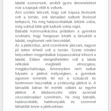
labdát szereznünk, amiből gyors átmenetekkel
már a kapujuk előtt is voltunk.
Ami szintén tetszett, hogy sok kapura lövésünk
volt a tornán, sok támadást tudtunk lövéssel
befejezni, Ha még határozottabbak lettünk volna,
még sokkal több gólt tudtunk volna rúgni.
Bátrabb kommunikációra próbálom a gyereket
szoktatni, hogy hangosan kérjék a társuktól a
labdát, segítsenek neki beszéddel.
Az a játékstílus, amit szeretnénk játszani, nagyon
jól tetten érhető volt a tornán. Szinte minden
helyzetben megpróbáltuk kispasszokkal kihozni a
labdát. Ebben elengedhetetlen volt a labda
nélküliek megfelelő elmozgása,
megjátszhatósága. Amennyiben nem tudtuk
folytatni a játékot mélységben, a gyerekek
ügyesen ismerték fel ezt a szituációt és
türelmesen használták a szélességi játékot is. A
támadók bátran fel merték vállalni az egyéni
játékot. A labdavesztés utáni azonnali
visszatámadást szeretném, ha még bátrabb,
határozottabb, hatékonyabb és szemmel
láthatóbb lenne a játékunkban.