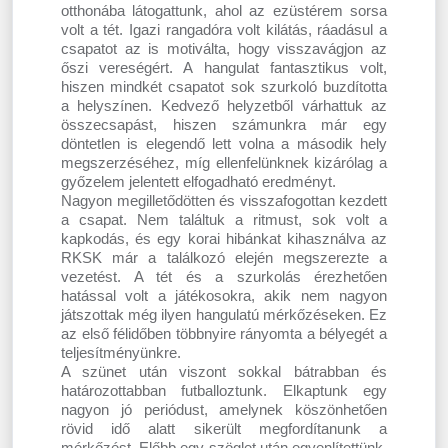
otthonába látogattunk, ahol az ezüstérem sorsa
volt a tét. Igazi rangadóra volt kilátás, ráadásul a
csapatot az is motiválta, hogy visszavágjon az
őszi vereségért. A hangulat fantasztikus volt,
hiszen mindkét csapatot sok szurkoló buzdította
a helyszínen. Kedvező helyzetből várhattuk az
összecsapást, hiszen számunkra már egy
döntetlen is elegendő lett volna a második hely
megszerzéséhez, míg ellenfelünknek kizárólag a
győzelem jelentett elfogadható eredményt.
Nagyon megilletődötten és visszafogottan kezdett
a csapat. Nem találtuk a ritmust, sok volt a
kapkodás, és egy korai hibánkat kihasználva az
RKSK már a találkozó elején megszerezte a
vezetést. A tét és a szurkolás érezhetően
hatással volt a játékosokra, akik nem nagyon
játszottak még ilyen hangulatú mérkőzéseken. Ez
az első félidőben többnyire rányomta a bélyegét a
teljesítményünkre.
A szünet után viszont sokkal bátrabban és
határozottabban futballoztunk. Elkaptunk egy
nagyon jó periódust, amelynek köszönhetően
rövid idő alatt sikerült megfordítanunk a
mérkőzést. Előbb egy szöglet után egyenlítettünk,