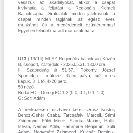
vesszük az akadályokat, akkor a csapat
kivívhatja a feljutást a Regionális Kiemelt
Bajnokságba. Gratulálok minden játékosnak, a
csapat minden tagjának az egész éves
munkához és a megérdemelt ezüstéremhez!
Egyetlen feladat maradt már csak hátra!
U13
(’13/’14) MLSZ Regionális bajnokság Közép
B. csoport, 22.forduló - 2026.05.31. 13:00 óra
II. Szabadság út 51-57., Pokorny József
Sporttelep - műfüves ¾-ed pálya, 5x2 m-es
kapuk, 8+1 fő, 4x20 perc,
50 néző
Budai FC – Dorogi FC 1-2 (0-0, 0-1, 0-1, 1-0)
G: Solti Ádám
A mérkőzésen résztvevő keret: Orosz Kristóf,
Bencz-Gehér Csaba, Tarcsafalvi Marcell, Sámi
Zsigmond, Földi Móric, Szarka Maxim, Hollik
István, Nemes Attila, Hammerle Benjámin, Solti
Ádám, Nagymáté Zsigmond, Kulcsár Dominik,