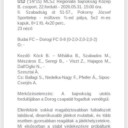
U12
(’14/’15) MLSZ Regionális bajnokság Közép
B. csoport, 22.forduló - 2026.05.31. 15:00 óra
II. Szabadság út 51-57., Pokorny József
Sporttelep - műfüves ¾-ed pálya, 5x2 m-es
kapuk, 8+1 fő, 4x20 perc,
23 néző
Budai FC – Dorogi FC 0-8 (0-2,0-2,0-2,0-2)
G: -
Kezdő: Köck B. – Mihálka B., Szabados M.,
Mészáros E., Seregi B., - Viszt Z., Hajagos M.,
Dall’Oglio N., -
Szesztai Á.
Cs: Ballagi S., Nedelka-Nagy F., Pfeifer Á., Sipos-
Cserjés A.
Mérkőzéselemzés: A bajnokság utolós
fordulójában a Dorog csapatát fogadtuk vendégül.
Ellenfelünk sokkal magabiztosabban futballozott
labdával, dinamikusabb játékot mutattak, és több
esetben gyorsabban reagáltak a játékhelyzetekre.
Mi elsősorban a stabil védekezésre próbáltunk