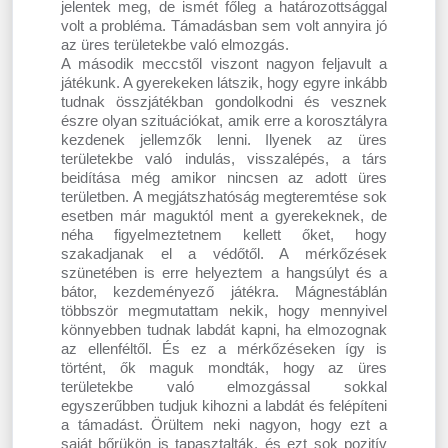
jelentek meg, de ismét főleg a határozottsággal
volt a probléma. Támadásban sem volt annyira jó
az üres területekbe való elmozgás.
A második meccstől viszont nagyon feljavult a
játékunk. A gyerekeken látszik, hogy egyre inkább
tudnak összjátékban gondolkodni és vesznek
észre olyan szituációkat, amik erre a korosztályra
kezdenek jellemzők lenni. Ilyenek az üres
területekbe való indulás, visszalépés, a társ
beidítása még amikor nincsen az adott üres
területben. A megjátszhatóság megteremtése sok
esetben már maguktól ment a gyerekeknek, de
néha figyelmeztetnem kellett őket, hogy
szakadjanak el a védőtől. A mérkőzések
szünetében is erre helyeztem a hangsúlyt és a
bátor, kezdeményező játékra. Mágnestáblán
többször megmutattam nekik, hogy mennyivel
könnyebben tudnak labdát kapni, ha elmozognak
az ellenféltől. És ez a mérkőzéseken így is
történt, ők maguk mondták, hogy az üres
területekbe való elmozgással sokkal
egyszerűbben tudjuk kihozni a labdát és felépíteni
a támadást. Örültem neki nagyon, hogy ezt a
saját bőrükön is tapasztalták, és ezt sok pozitív