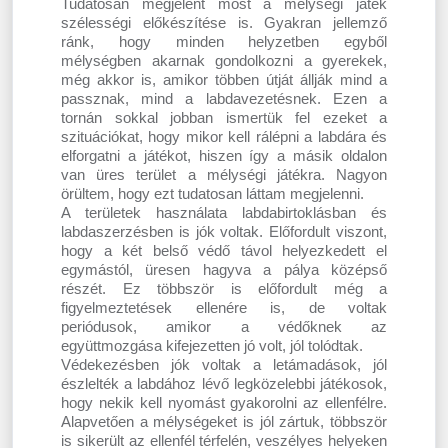
Tudatosan megjelent most a mélységi játék
szélességi előkészítése is. Gyakran jellemző
ránk, hogy minden helyzetben egyből
mélységben akarnak gondolkozni a gyerekek,
még akkor is, amikor többen útját állják mind a
passznak, mind a labdavezetésnek. Ezen a
tornán sokkal jobban ismertük fel ezeket a
szituációkat, hogy mikor kell rálépni a labdára és
elforgatni a játékot, hiszen így a másik oldalon
van üres terület a mélységi játékra. Nagyon
örültem, hogy ezt tudatosan láttam megjelenni.
A területek használata labdabirtoklásban és
labdaszerzésben is jók voltak. Előfordult viszont,
hogy a két belső védő távol helyezkedett el
egymástól, üresen hagyva a pálya középső
részét. Ez többször is előfordult még a
figyelmeztetések ellenére is, de voltak
periódusok, amikor a védőknek az
együttmozgása kifejezetten jó volt, jól tolódtak.
Védekezésben jók voltak a letámadások, jól
észlelték a labdához lévő legközelebbi játékosok,
hogy nekik kell nyomást gyakorolni az ellenfélre.
Alapvetően a mélységeket is jól zártuk, többször
is sikerült az ellenfél térfelén, veszélyes helyeken