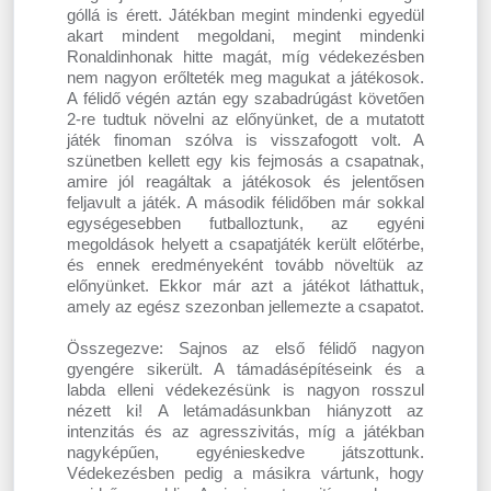
góllá is érett. Játékban megint mindenki egyedül
akart mindent megoldani, megint mindenki
Ronaldinhonak hitte magát, míg védekezésben
nem nagyon erőlteték meg magukat a játékosok.
A félidő végén aztán egy szabadrúgást követően
2-re tudtuk növelni az előnyünket, de a mutatott
játék finoman szólva is visszafogott volt. A
szünetben kellett egy kis fejmosás a csapatnak,
amire jól reagáltak a játékosok és jelentősen
feljavult a játék. A második félidőben már sokkal
egységesebben futballoztunk, az egyéni
megoldások helyett a csapatjáték került előtérbe,
és ennek eredményeként tovább növeltük az
előnyünket. Ekkor már azt a játékot láthattuk,
amely az egész szezonban jellemezte a csapatot.
Összegezve: Sajnos az első félidő nagyon
gyengére sikerült. A támadásépítéseink és a
labda elleni védekezésünk is nagyon rosszul
nézett ki! A letámadásunkban hiányzott az
intenzitás és az agresszivitás, míg a játékban
nagyképűen, egyénieskedve játszottunk.
Védekezésben pedig a másikra vártunk, hogy