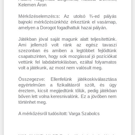
Kelemen Áron
Mérkőzéselemzés:s: Az utolsó ¾-ed pályás
bajnoki mérkőzésünkhöz érkeztünk el vasárnap,
amelyen a Dorogot fogadhattuk hazai pályán.
Játékban jóval saját magunk alatt teljesítettünk.
Ami jellemző volt ránk az egész tavaszi
szezonban és amiben a legtöbbet fejlődtünk
csapatszinten, hogy sok mozgással jó pozíciókat
vettünk fel labdabirtoklásban, ezáltal folyamatos
volt a játékunk, az most nem valósult meg.
Összegezve: Ellenfelünk játékoskiválasztása
egyértelműen a fizikalitásról szólt, és úgy
éreztem, kicsit megijedtünk tőlük, pedig játékban
bőven lett volna keresnivalónk. Ez a jövőben nem
történhet meg.
A mérkőzésről tudósított: Varga Szabolcs