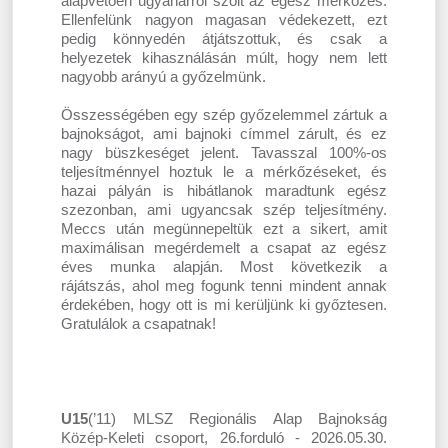
alapvetően ugyanarról szólt az egész mérkőzés.
Ellenfelünk nagyon magasan védekezett, ezt
pedig könnyedén átjátszottuk, és csak a
helyezetek kihasználásán múlt, hogy nem lett
nagyobb arányú a győzelmünk.
Összességében egy szép győzelemmel zártuk a
bajnokságot, ami bajnoki címmel zárult, és ez
nagy büszkeséget jelent. Tavasszal 100%-os
teljesítménnyel hoztuk le a mérkőzéseket, és
hazai pályán is hibátlanok maradtunk egész
szezonban, ami ugyancsak szép teljesítmény.
Meccs után megünnepeltük ezt a sikert, amit
maximálisan megérdemelt a csapat az egész
éves munka alapján. Most következik a
rájátszás, ahol meg fogunk tenni mindent annak
érdekében, hogy ott is mi kerüljünk ki győztesen.
Gratulálok a csapatnak!
U15
(’11) MLSZ Regionális Alap Bajnokság
Közép-Keleti csoport, 26.forduló - 2026.05.30.