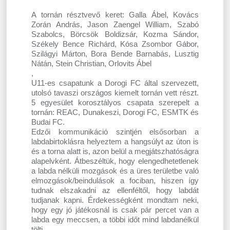
A tornán résztvevő keret: Galla Ábel, Kovács
Zorán András, Jason Zaengel William, Szabó
Szabolcs, Börcsök Boldizsár, Kozma Sándor,
Székely Bence Richárd, Kósa Zsombor Gábor,
Szilágyi Márton, Bora Bende Barnabás, Lusztig
Nátán, Stein Christian, Orlovits Ábel
,
U11-es csapatunk a Dorogi FC által szervezett,
utolsó tavaszi országos kiemelt tornán vett részt.
5 egyesület korosztályos csapata szerepelt a
tornán: REAC, Dunakeszi, Dorogi FC, ESMTK és
Budai FC.
Edzői kommunikáció szintjén elsősorban a
labdabirtoklásra helyeztem a hangsúlyt az úton is
és a torna alatt is, azon belül a megjátszhatóságra
alapelvként. Átbeszéltük, hogy elengedhetetlenek
a labda nélküli mozgások és a üres területbe való
elmozgások/beindulások a fociban, hiszen így
tudnak elszakadni az ellenféltől, hogy labdát
tudjanak kapni. Érdekességként mondtam neki,
hogy egy jó játékosnál is csak pár percet van a
labda egy meccsen, a többi időt mind labdanélkül
tölti.