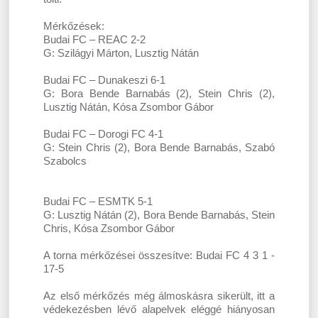
Mérkőzések:
Budai FC – REAC 2-2
G: Szilágyi Márton, Lusztig Nátán
Budai FC – Dunakeszi 6-1
G: Bora Bende Barnabás (2), Stein Chris (2),
Lusztig Nátán, Kósa Zsombor Gábor
Budai FC – Dorogi FC 4-1
G: Stein Chris (2), Bora Bende Barnabás, Szabó
Szabolcs
Budai FC – ESMTK 5-1
G: Lusztig Nátán (2), Bora Bende Barnabás, Stein
Chris, Kósa Zsombor Gábor
A torna mérkőzései összesítve: Budai FC 4 3 1 -
17-5
Az első mérkőzés még álmoskásra sikerült, itt a
védekezésben lévő alapelvek eléggé hiányosan