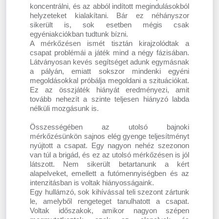
koncentrálni, és az abból indított megindulásokból
helyzeteket kialakítani. Bár ez néhányszor
sikerült is, sok esetben mégis csak
egyéniakciókban tudtunk bízni.
A mérkőzésen ismét tisztán kirajzolódtak a
csapat problémái a játék mind a négy fázisában.
Látványosan kevés segítséget adunk egymásnak
a pályán, emiatt sokszor mindenki egyéni
megoldásokkal próbálja megoldani a szituációkat.
Ez az összjáték hiányát eredményezi, amit
tovább nehezít a szinte teljesen hiányzó labda
nélküli mozgásunk is.
Összességében az utolsó bajnoki
mérkőzésünkön sajnos elég gyenge teljesítményt
nyújtott a csapat. Egy nagyon nehéz szezonon
van túl a brigád, és ez az utolsó mérkőzésen is jól
látszott. Nem sikerült betartanunk a kért
alapelveket, emellett a futómennyiségben és az
intenzitásban is voltak hiányosságaink.
Egy hullámzó, sok kihívással teli szezont zártunk
le, amelyből rengeteget tanulhatott a csapat.
Voltak időszakok, amikor nagyon szépen