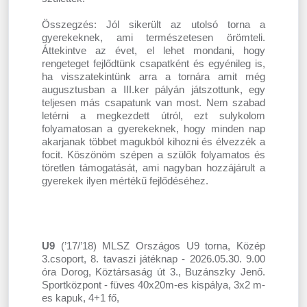
Összegzés: Jól sikerült az utolsó torna a
gyerekeknek, ami természetesen örömteli.
Áttekintve az évet, el lehet mondani, hogy
rengeteget fejlődtünk csapatként és egyénileg is,
ha visszatekintünk arra a tornára amit még
augusztusban a III.ker pályán játszottunk, egy
teljesen más csapatunk van most. Nem szabad
letérni a megkezdett útról, ezt sulykolom
folyamatosan a gyerekeknek, hogy minden nap
akarjanak többet magukból kihozni és élvezzék a
focit. Köszönöm szépen a szülők folyamatos és
töretlen támogatását, ami nagyban hozzájárult a
gyerekek ilyen mértékű fejlődéséhez.
U9
(’17/’18) MLSZ Országos U9 torna, Közép
3.csoport, 8. tavaszi játéknap - 2026.05.30. 9.00
óra Dorog, Köztársaság út 3., Buzánszky Jenő.
Sportközpont - füves 40x20m-es kispálya, 3x2 m-
es kapuk, 4+1 fő,