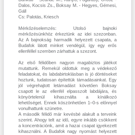
Dalos, Kocsis Zs., Boksay M. - Hegyes, Gémesi,
Gáll
Cs: Palotás, Kriesch
Mérkőzéselemzés: Utolsó bajnoki
mérkőzésünkhöz érkeztünk az idei szezonban.
Az A bajnokság harmadik helyezett csapata, a
Budafok látott minket vendégül, így egy erős
ellenféllel szemben zárhattuk a szezont.
Az első félidőben nagyon magabiztos játékot
mutattunk. Remekül oldottuk meg a védekező
feladatokat, és labdabirtoklásban is jó döntéseket
hoztunk, tudatosan építettük támadásainkat. Egy
jól végrehajtott letámadást követően Boksay
csapott le az ellenfél elpasszolt labdájára, és
könyörtelenül kihasználta a kínálkozó
lehetőséget. Ennek köszönhetően 1–0-s előnnyel
vonulhattunk szünetre.
A második félidő már kevésbé alakult a terveink
szerint. Ahogy telt az idő, egyre inkább csökkent
a koncentrációnk, amit a hazai csapat igyekezett
kihasználni. A Budafok nagy nyomást helyezett