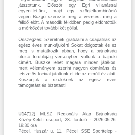
játszottunk. Először egy Egri villanással
egyenlítettünk, majd egy szögletkombináció
végén Buzgó szerezte meg a vezetést még a
félidő előtt. A második félidőben pedig eldöntöttük
a mérkőzést további két góllal.
Összegzés: Szeretnék gratulálni a csapatnak az
egész éves munkájukért! Sokat dolgoztak és ez
meg is mutatkozik abban, hogy a bajnokság
utolsó fordulójáig versenyben voltunk a bajnoki
címért. Büszke lehet magára minden játékos,
mert véleményem szerint nagyon domináns és
tetszetős focival jutottunk el ide az elmúlt év alatt.
Köszönjük a szülőknek az egész éves
támogatást és bíztatást!
U14
(’12) MLSZ Regionális Alap Bajnokság
Közép-Keleti csoport, 28. forduló - 2026.05.26.
18:30 óra
Pécel, Huszár u. 11,, Péceli SSE Sporttelep -