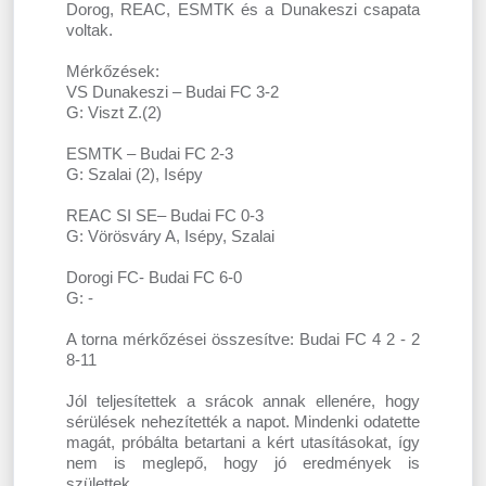
Dorog, REAC, ESMTK és a Dunakeszi csapata
voltak.
Mérkőzések:
VS Dunakeszi – Budai FC 3-2
G: Viszt Z.(2)
ESMTK – Budai FC 2-3
G: Szalai (2), Isépy
REAC SI SE– Budai FC 0-3
G: Vörösváry A, Isépy, Szalai
Dorogi FC- Budai FC 6-0
G: -
A torna mérkőzései összesítve: Budai FC 4 2 - 2
8-11
Jól teljesítettek a srácok annak ellenére, hogy
sérülések nehezítették a napot. Mindenki odatette
magát, próbálta betartani a kért utasításokat, így
nem is meglepő, hogy jó eredmények is
születtek.