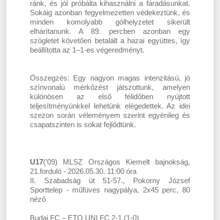
ránk, és jól próbálta kihasználni a fáradásunkat.
Sokáig azonban fegyelmezetten védekeztünk, és
minden komolyabb gólhelyzetet sikerült
elhárítanunk. A 89. percben azonban egy
szögletet követően betalált a hazai együttes, így
beállította az 1–1-es végeredményt.
Összegzés: Egy nagyon magas intenzitású, jó
színvonalú mérkőzést játszottunk, amelyen
különösen az első félidőben nyújtott
teljesítményünkkel lehetünk elégedettek. Az idei
szezon során véleményem szerint egyénileg és
csapatszinten is sokat fejlődtünk.
U17
(’09) MLSZ Országos Kiemelt bajnokság,
21.forduló - 2026.05.30. 11:00 óra
II. Szabadság út 51-57., Pokorny József
Sporttelep - műfüves nagypálya, 2x45 perc, 80
néző
Budai FC – ETO UNI FC 2-1 (1-0)