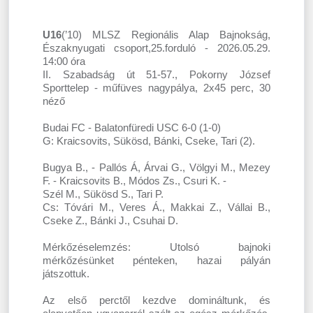
U16
(’10) MLSZ Regionális Alap Bajnokság,
Északnyugati csoport,25.forduló - 2026.05.29.
14:00 óra
II. Szabadság út 51-57., Pokorny József
Sporttelep - műfüves nagypálya, 2x45 perc, 30
néző
Budai FC - Balatonfüredi USC 6-0 (1-0)
G: Kraicsovits, Sükösd, Bánki, Cseke, Tari (2).
Bugya B., - Pallós Á, Árvai G., Völgyi M., Mezey
F. - Kraicsovits B., Módos Zs., Csuri K. -
Szél M., Sükösd S., Tari P.
Cs: Tóvári M., Veres Á., Makkai Z., Vállai B.,
Cseke Z., Bánki J., Csuhai D.
Mérkőzéselemzés: Utolsó bajnoki
mérkőzésünket pénteken, hazai pályán
játszottuk.
Az első perctől kezdve domináltunk, és