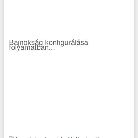
Bajnokság konfigurálása
folyamatban...