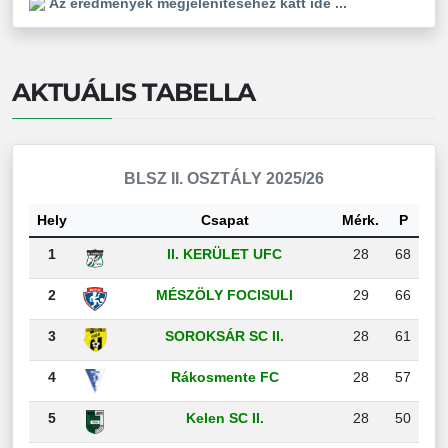
Az eredmények megjelenítéséhez katt ide ...
AKTUÁLIS TABELLA
BLSZ II. OSZTÁLY 2025/26
Hely
Csapat
Mérk.
P
1
II. KERÜLET UFC
28
68
2
MÉSZÖLY FOCISULI
29
66
3
SOROKSÁR SC II.
28
61
4
Rákosmente FC
28
57
5
Kelen SC II.
28
50