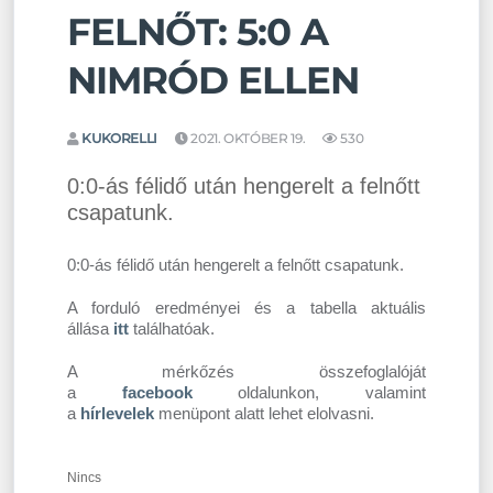
FELNŐT: 5:0 A
NIMRÓD ELLEN
KUKORELLI
2021. OKTÓBER 19.
530
0:0-ás félidő után hengerelt a felnőtt
csapatunk.
0:0-ás félidő után hengerelt a felnőtt csapatunk.
A forduló eredményei és a tabella aktuális
állása
itt
találhatóak.
A mérkőzés összefoglalóját
a
facebook
oldalunkon, valamint
a
hírlevelek
menüpont alatt lehet elolvasni.
Nincs