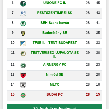
6
UNIONE FC II.
28
45
7
PESTSZENTIMREI SK
28
43
8
BEH-Szent István
28
41
9
Budatétény SE
28
35
10
TFSE II. - TENT BUDAPEST
28
33
11
TESTVÉRISÉG-ÚJPALOTA SE
29
30
II.
12
AIRNERGY FC
28
23
13
Nimród SE
28
20
14
MLTC
28
18
15
BUDAI FC
28
15
30. forduló erdeményei