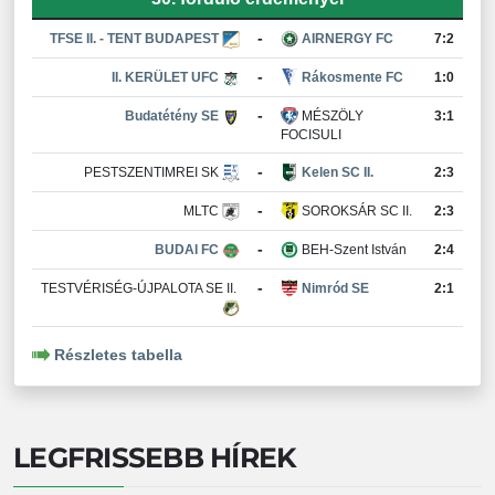
-
TFSE II. - TENT BUDAPEST
AIRNERGY FC
7:2
-
II. KERÜLET UFC
Rákosmente FC
1:0
-
Budatétény SE
MÉSZÖLY
3:1
FOCISULI
-
PESTSZENTIMREI SK
Kelen SC II.
2:3
-
MLTC
SOROKSÁR SC II.
2:3
-
BUDAI FC
BEH-Szent István
2:4
-
TESTVÉRISÉG-ÚJPALOTA SE II.
Nimród SE
2:1
Részletes tabella
LEGFRISSEBB HÍREK