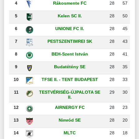
4
Rákosmente FC
28
57
5
Kelen SC II.
28
50
6
UNIONE FC II.
28
45
7
PESTSZENTIMREI SK
28
43
8
BEH-Szent István
28
41
9
Budatétény SE
28
35
10
TFSE II. - TENT BUDAPEST
28
33
11
TESTVÉRISÉG-ÚJPALOTA SE
29
30
II.
12
AIRNERGY FC
28
23
13
Nimród SE
28
20
14
MLTC
28
18