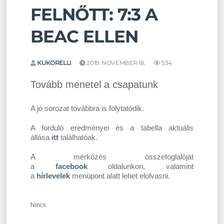
FELNŐTT: 7:3 A
BEAC ELLEN
KUKORELLI
2019. NOVEMBER 18.
534
Tovább menetel a csapatunk
A jó sorozat továbbra is folytatódik.
A forduló eredményei és a tabella aktuális
állása
itt
találhatóak.
A mérkőzés összefoglalóját
a
facebook
oldalunkon, valamint
a
hírlevelek
menüpont alatt lehet elolvasni.
Nincs