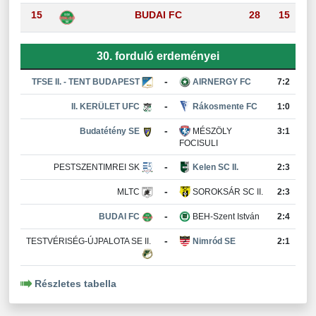
15
BUDAI FC
28
15
30. forduló erdeményei
-
TFSE II. - TENT BUDAPEST
AIRNERGY FC
7:2
-
II. KERÜLET UFC
Rákosmente FC
1:0
-
Budatétény SE
MÉSZÖLY
3:1
FOCISULI
-
PESTSZENTIMREI SK
Kelen SC II.
2:3
-
MLTC
SOROKSÁR SC II.
2:3
-
BUDAI FC
BEH-Szent István
2:4
-
TESTVÉRISÉG-ÚJPALOTA SE II.
Nimród SE
2:1
Részletes tabella