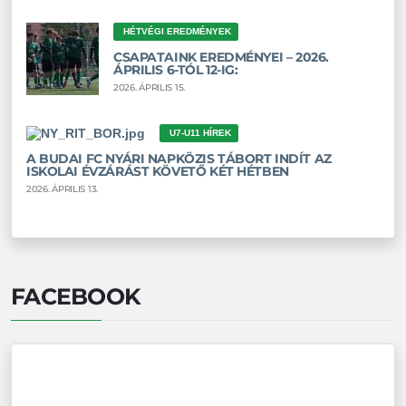
HÉTVÉGI EREDMÉNYEK
CSAPATAINK EREDMÉNYEI – 2026.
ÁPRILIS 6-TÓL 12-IG:
2026. ÁPRILIS 15.
U7-U11 HÍREK
A BUDAI FC NYÁRI NAPKÖZIS TÁBORT INDÍT AZ
ISKOLAI ÉVZÁRÁST KÖVETŐ KÉT HÉTBEN
2026. ÁPRILIS 13.
FACEBOOK