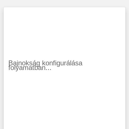
Bajnokság konfigurálása
folyamatban...