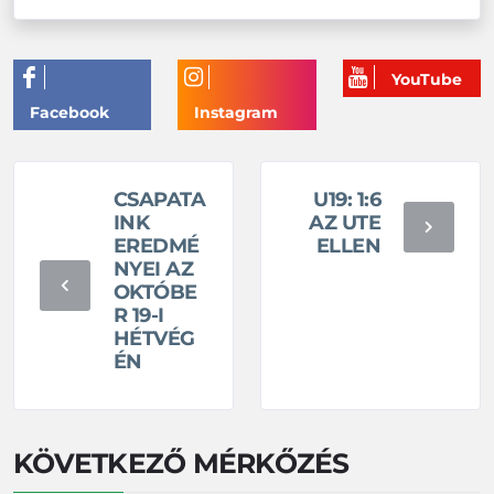
CSAPATA
U19: 1:6
INK
AZ UTE
EREDMÉ
ELLEN
NYEI AZ
OKTÓBE
R 19-I
HÉTVÉG
ÉN
KÖVETKEZŐ MÉRKŐZÉS