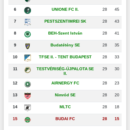
6
UNIONE FC II.
28
45
7
PESTSZENTIMREI SK
28
43
8
BEH-Szent István
28
41
9
Budatétény SE
28
35
10
TFSE II. - TENT BUDAPEST
28
33
11
TESTVÉRISÉG-ÚJPALOTA SE
29
30
II.
12
AIRNERGY FC
28
23
13
Nimród SE
28
20
14
MLTC
28
18
15
BUDAI FC
28
15