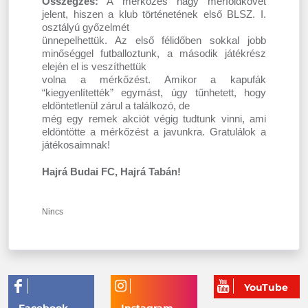
Összegzés:
A mérkőzés nagy mérföldkövet
jelent, hiszen a klub történetének első BLSZ. I.
osztályú győzelmét
ünnepelhettük. Az első félidőben sokkal jobb
minőséggel futballoztunk, a második játékrész
elején el is veszíthettük
volna a mérkőzést. Amikor a kapufák
“kiegyenlítették” egymást, úgy tűnhetett, hogy
eldöntetlenül zárul a találkozó, de
még egy remek akciót végig tudtunk vinni, ami
eldöntötte a mérkőzést a javunkra. Gratulálok a
játékosaimnak!
Hajrá Budai FC, Hajrá Tabán!
Nincs