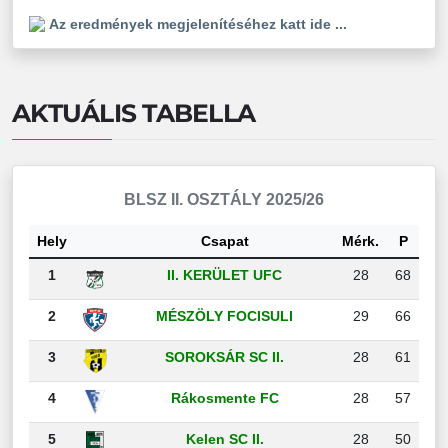
Az eredmények megjelenítéséhez katt ide ...
AKTUÁLIS TABELLA
BLSZ II. OSZTÁLY 2025/26
Hely
Csapat
Mérk.
P
1
II. KERÜLET UFC
28
68
2
MÉSZÖLY FOCISULI
29
66
3
SOROKSÁR SC II.
28
61
4
Rákosmente FC
28
57
5
Kelen SC II.
28
50