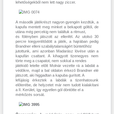
lehetőségekből nem lett nagy ziccer.
A második játékrészt nagyon gyengén kezdtük, a
kapufa mentett meg minket a bekapott góltól, de
utána még percekig nem találtuk a ritmust,
és fölényben játszott az ellenfél. Az utolsó 30
percre kiegyenlítődött a játék, a hajrában pedig
Brandner elleni szabálytalanságért büntetőhöz
jutottunk, ami azonban Madarász lövése után a
kapufán csattant. A kihagyott tizenegyes nem
törte meg a csapatot, nem sokkal a rendes
játékidő letelte előtt Molnár vezette rá a labdát a
védőkre, majd a bal oldalon érkező Brandner elé
játszott, aki higgadtan a kapuba gurított. A
lefújásig érkeztek a labdák a tizenhatosunk
előterébe, de helyzetet már nem tudott kialakítani
a II. Kerület, így egyetlen gól döntötte el a
mérkőzés sorsát.