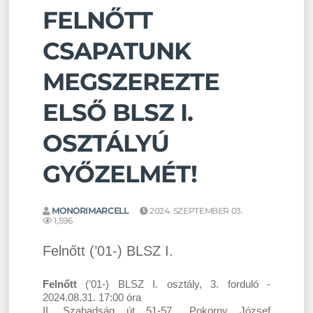
FELNŐTT
CSAPATUNK
MEGSZEREZTE
ELSŐ BLSZ I.
OSZTÁLYÚ
GYŐZELMÉT!
MONORIMARCELL
2024. SZEPTEMBER 03.
1,596
Felnőtt (’01-) BLSZ I.
Felnőtt
(’01-) BLSZ I. osztály, 3. forduló -
2024.08.31. 17:00 óra
II. Szabadság út 51-57., Pokorny József