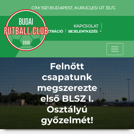
CÍM: 1021 BUDAPEST, KURUCLESI ÚT 33./C.
KAPCSOLAT
REGISZTRÁCIÓ
BEJELENTKEZÉS
Felnőtt
csapatunk
megszerezte
első BLSZ I.
Osztályú
győzelmét!