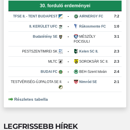
30. forduló erdeményei
-
TFSE II. - TENT BUDAPEST
AIRNERGY FC
7:2
-
II. KERÜLET UFC
Rákosmente FC
1:0
-
Budatétény SE
MÉSZÖLY
3:1
FOCISULI
-
PESTSZENTIMREI SK
Kelen SC II.
2:3
-
MLTC
SOROKSÁR SC II.
2:3
-
BUDAI FC
BEH-Szent István
2:4
-
TESTVÉRISÉG-ÚJPALOTA SE II.
Nimród SE
2:1
Részletes tabella
LEGFRISSEBB HÍREK