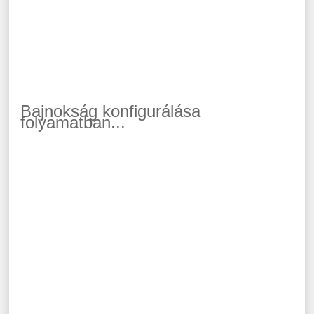
Bajnokság konfigurálása
folyamatban...