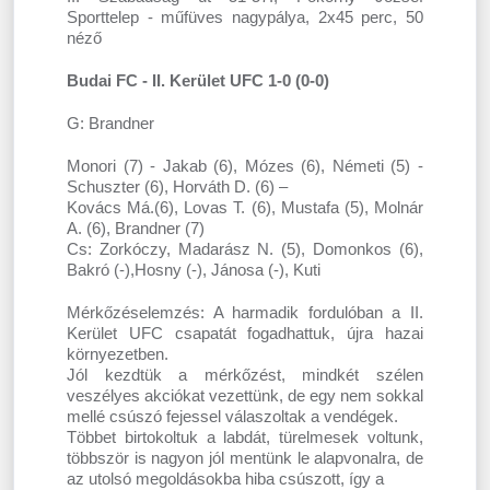
Sporttelep - műfüves nagypálya, 2x45 perc, 50
néző
Budai FC - II. Kerület UFC 1-0 (0-0)
G: Brandner
Monori (7) - Jakab (6), Mózes (6), Németi (5) -
Schuszter (6), Horváth D. (6) –
Kovács Má.(6), Lovas T. (6), Mustafa (5), Molnár
A. (6), Brandner (7)
Cs: Zorkóczy, Madarász N. (5), Domonkos (6),
Bakró (-),Hosny (-), Jánosa (-), Kuti
Mérkőzéselemzés: A harmadik fordulóban a II.
Kerület UFC csapatát fogadhattuk, újra hazai
környezetben.
Jól kezdtük a mérkőzést, mindkét szélen
veszélyes akciókat vezettünk, de egy nem sokkal
mellé csúszó fejessel válaszoltak a vendégek.
Többet birtokoltuk a labdát, türelmesek voltunk,
többször is nagyon jól mentünk le alapvonalra, de
az utolsó megoldásokba hiba csúszott, így a