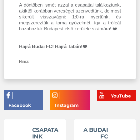
A döntőben ismét azzal a csapattal találkoztunk,
akiktől korábban vereséget szenvedtünk, de most
sikerült visszavágni: 1:0-ra nyertünk, és
megszereztük a torna győzelmét, így a trófeát
hazahoztuk Budapest első kerülete számára! ❤️
Hajrá Budai FC! Hajrá Tabán!❤️
Nincs
CSAPATA
A BUDAI
INK
FC