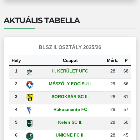
AKTUÁLIS TABELLA
BLSZ II. OSZTÁLY 2025/26
Hely
Csapat
Mérk.
P
1
II. KERÜLET UFC
28
68
2
MÉSZÖLY FOCISULI
29
66
3
SOROKSÁR SC II.
28
61
4
Rákosmente FC
28
57
5
Kelen SC II.
28
50
6
UNIONE FC II.
28
45