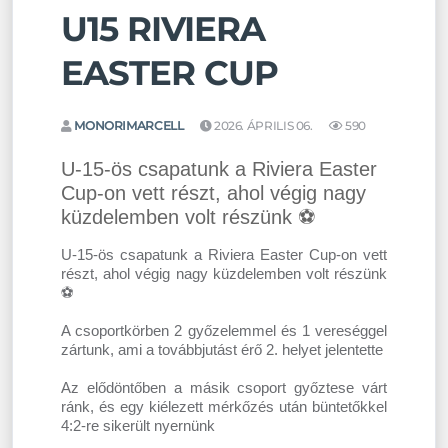
U15 RIVIERA
EASTER CUP
MONORIMARCELL
2026. ÁPRILIS 06.
590
U-15-ös csapatunk a Riviera Easter
Cup-on vett részt, ahol végig nagy
küzdelemben volt részünk ⚽️
U-15-ös csapatunk a Riviera Easter Cup-on vett
részt, ahol végig nagy küzdelemben volt részünk
⚽️
A csoportkörben 2 győzelemmel és 1 vereséggel
zártunk, ami a továbbjutást érő 2. helyet jelentette
Az elődöntőben a másik csoport győztese várt
ránk, és egy kiélezett mérkőzés után büntetőkkel
4:2-re sikerült nyernünk