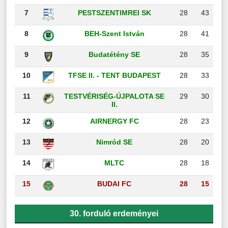
7
PESTSZENTIMREI SK
28
43
8
BEH-Szent István
28
41
9
Budatétény SE
28
35
10
TFSE II. - TENT BUDAPEST
28
33
11
TESTVÉRISÉG-ÚJPALOTA SE
29
30
II.
12
AIRNERGY FC
28
23
13
Nimród SE
28
20
14
MLTC
28
18
15
BUDAI FC
28
15
30. forduló erdeményei