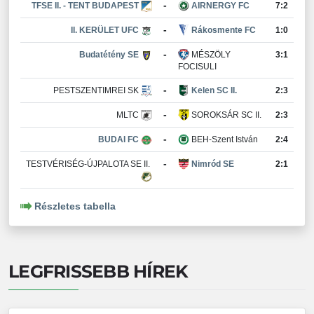
-
TFSE II. - TENT BUDAPEST
AIRNERGY FC
7:2
-
II. KERÜLET UFC
Rákosmente FC
1:0
-
Budatétény SE
MÉSZÖLY
3:1
FOCISULI
-
PESTSZENTIMREI SK
Kelen SC II.
2:3
-
MLTC
SOROKSÁR SC II.
2:3
-
BUDAI FC
BEH-Szent István
2:4
-
TESTVÉRISÉG-ÚJPALOTA SE II.
Nimród SE
2:1
Részletes tabella
LEGFRISSEBB HÍREK