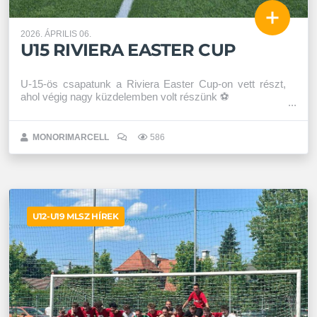
2026. ÁPRILIS 06.
U15 RIVIERA EASTER CUP
U-15-ös csapatunk a Riviera Easter Cup-on vett részt,
ahol végig nagy küzdelemben volt részünk ⚽️
MONORIMARCELL
586
U12-U19 MLSZ HÍREK