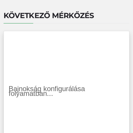
KÖVETKEZŐ MÉRKŐZÉS
Bajnokság konfigurálása
folyamatban...