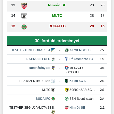
13
Nimród SE
28
20
14
MLTC
28
18
15
BUDAI FC
28
15
30. forduló erdeményei
-
TFSE II. - TENT BUDAPEST
AIRNERGY FC
7:2
-
II. KERÜLET UFC
Rákosmente FC
1:0
-
Budatétény SE
MÉSZÖLY
3:1
FOCISULI
-
PESTSZENTIMREI SK
Kelen SC II.
2:3
-
MLTC
SOROKSÁR SC II.
2:3
-
BUDAI FC
BEH-Szent István
2:4
-
TESTVÉRISÉG-ÚJPALOTA SE II.
Nimród SE
2:1