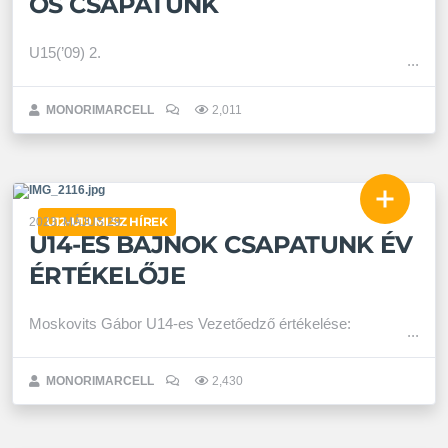
ÖS CSAPATUNK
U15(’09) 2.
MONORIMARCELL
2,011
U12-U19 MLSZ HÍREK
2023. MÁJUS 29.
U14-ES BAJNOK CSAPATUNK ÉV
ÉRTÉKELŐJE
Moskovits Gábor U14-es Vezetőedző értékelése:
MONORIMARCELL
2,430