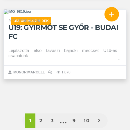
U12-U19 MLSZ HÍREK
2023. FEBRUÁR 28.
U19: GYIRMÓT SE GYŐR - BUDAI
FC
Lejátszotta első tavaszi bajnoki meccsét U19-es
csapatunk
MONORIMARCELL
1,070
1
2
3
9
10