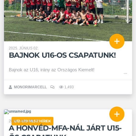
2025. JÚNIUS 02.
BAJNOK U16-OS CSAPATUNK!
Bajnok az U16, irány az Országos Kiemelt!
MONORIMARCELL
1,493
U12-U19 MLSZ HÍREK
2024. JANUÁR 25.
A HONVÉD-MFA-NÁL JÁRT U15-