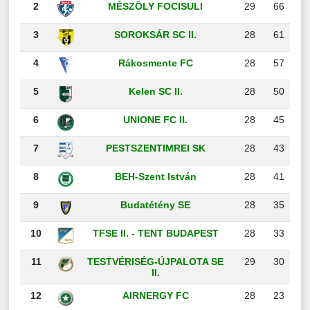
2
MÉSZÖLY FOCISULI
29
66
3
SOROKSÁR SC II.
28
61
4
Rákosmente FC
28
57
5
Kelen SC II.
28
50
6
UNIONE FC II.
28
45
7
PESTSZENTIMREI SK
28
43
8
BEH-Szent István
28
41
9
Budatétény SE
28
35
10
TFSE II. - TENT BUDAPEST
28
33
11
TESTVÉRISÉG-ÚJPALOTA SE
29
30
II.
12
AIRNERGY FC
28
23