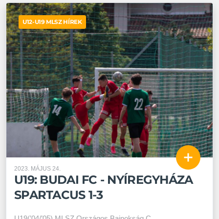
U12-U19 MLSZ HÍREK
2023. MÁJUS 24.
U19: BUDAI FC - NYÍREGYHÁZA
SPARTACUS 1-3
U19(’04/’05) MLSZ Országos Bajnokság C.