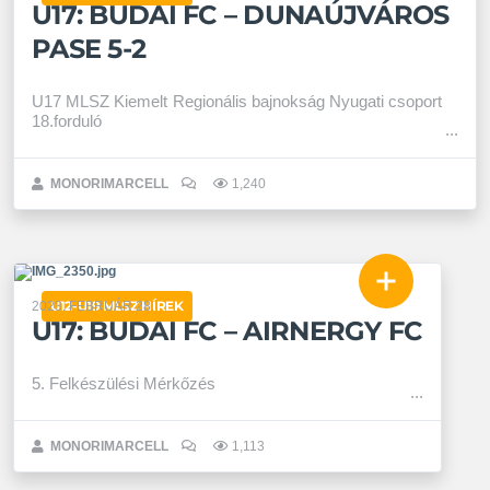
U17: BUDAI FC – DUNAÚJVÁROS
PASE 5-2
U17 MLSZ Kiemelt Regionális bajnokság Nyugati csoport
18.forduló
MONORIMARCELL
1,240
U12-U19 MLSZ HÍREK
2023. FEBRUÁR 28.
U17: BUDAI FC – AIRNERGY FC
5. Felkészülési Mérkőzés
MONORIMARCELL
1,113