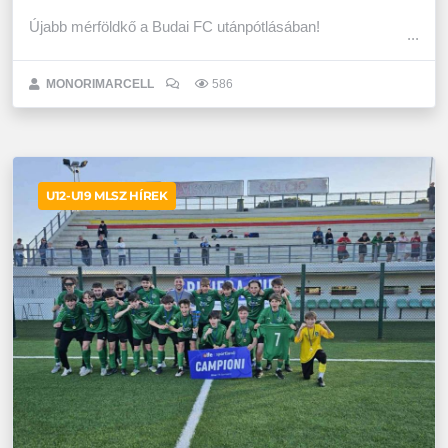
Újabb mérföldkő a Budai FC utánpótlásában!
MONORIMARCELL
586
U12-U19 MLSZ HÍREK