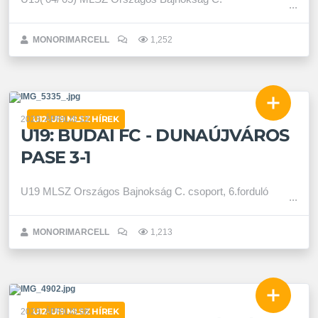
MONORIMARCELL
1,252
U12-U19 MLSZ HÍREK
2023. ÁPRILIS 12.
U19: BUDAI FC - DUNAÚJVÁROS
PASE 3-1
U19 MLSZ Országos Bajnokság C. csoport, 6.forduló
MONORIMARCELL
1,213
U12-U19 MLSZ HÍREK
2023. ÁPRILIS 06.