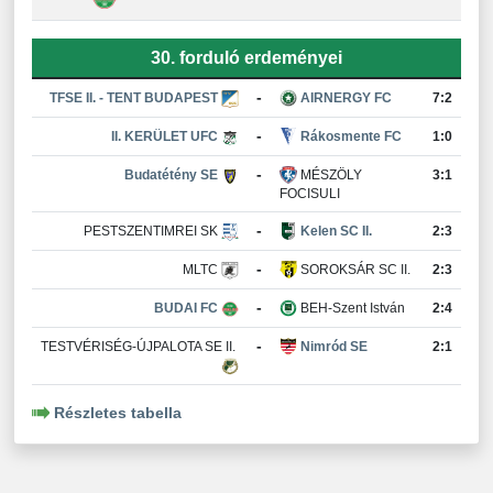
30. forduló erdeményei
-
TFSE II. - TENT BUDAPEST
AIRNERGY FC
7:2
-
II. KERÜLET UFC
Rákosmente FC
1:0
-
Budatétény SE
MÉSZÖLY
3:1
FOCISULI
-
PESTSZENTIMREI SK
Kelen SC II.
2:3
-
MLTC
SOROKSÁR SC II.
2:3
-
BUDAI FC
BEH-Szent István
2:4
-
TESTVÉRISÉG-ÚJPALOTA SE II.
Nimród SE
2:1
Részletes tabella