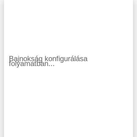
Bajnokság konfigurálása
folyamatban...