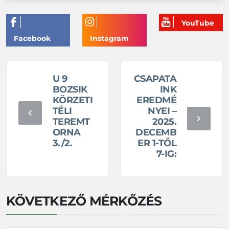
U 9
CSAPATA
BOZSIK
INK
KÖRZETI
EREDMÉ
TÉLI
NYEI –
TEREMT
2025.
ORNA
DECEMB
3./2.
ER 1-TŐL
7-IG:
KÖVETKEZŐ MÉRKŐZÉS