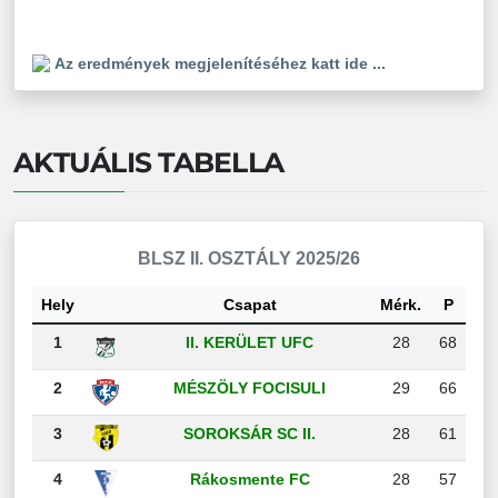
Az eredmények megjelenítéséhez katt ide ...
AKTUÁLIS TABELLA
BLSZ II. OSZTÁLY 2025/26
Hely
Csapat
Mérk.
P
1
II. KERÜLET UFC
28
68
2
MÉSZÖLY FOCISULI
29
66
3
SOROKSÁR SC II.
28
61
4
Rákosmente FC
28
57