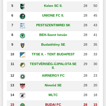
5
Kelen SC II.
28
50
6
UNIONE FC II.
28
45
7
PESTSZENTIMREI SK
28
43
8
BEH-Szent István
28
41
9
Budatétény SE
28
35
10
TFSE II. - TENT BUDAPEST
28
33
11
TESTVÉRISÉG-ÚJPALOTA SE
29
30
II.
12
AIRNERGY FC
28
23
13
Nimród SE
28
20
14
MLTC
28
18
15
BUDAI FC
28
15