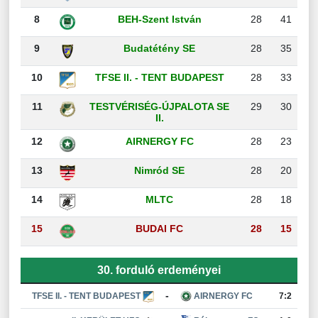
8
BEH-Szent István
28
41
9
Budatétény SE
28
35
10
TFSE II. - TENT BUDAPEST
28
33
11
TESTVÉRISÉG-ÚJPALOTA SE
29
30
II.
12
AIRNERGY FC
28
23
13
Nimród SE
28
20
14
MLTC
28
18
15
BUDAI FC
28
15
30. forduló erdeményei
-
TFSE II. - TENT BUDAPEST
AIRNERGY FC
7:2