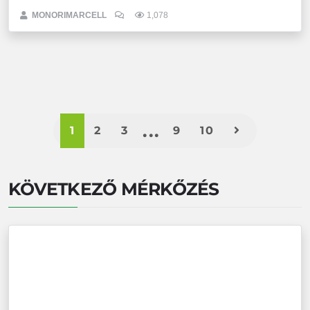
MONORIMARCELL
1,078
1
2
3
9
10
KÖVETKEZŐ MÉRKŐZÉS