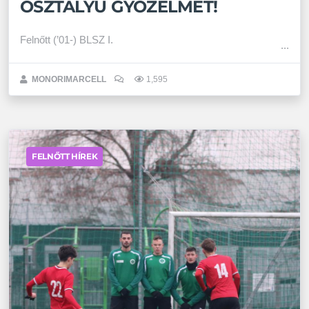
OSZTÁLYÚ GYŐZELMÉT!
Felnőtt (’01-) BLSZ I.
MONORIMARCELL
1,595
FELNŐTT HÍREK