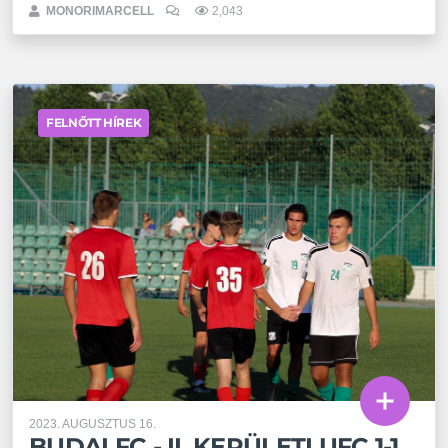
MONORIMARCELL
2,043
FELNŐTT HÍREK
2023. AUGUSZTUS 16.
BUDAI FC - II. KERÜLETI UFC 1-1