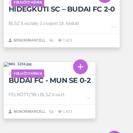
FELNŐTT HÍREK
2023. ÁPRILIS 06.
HIDEGKÚTI SC – BUDAI FC 2-0
BLSZ II.osztály 2.csoport 18. forduló
MONORIMARCELL
1,423
FELNŐTT HÍREK
2023. MÁRCIUS 29.
BUDAI FC - MUN SE 0-2
FELNŐTT(’98-) BLSZ II.oszt.
MONORIMARCELL
1,423