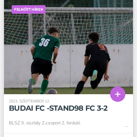
FELNŐTT HÍREK
2023. SZEPTEMBER 12.
BUDAI FC -STAND98 FC 3-2
BLSZ II. osztály 2.csoport 2. forduló