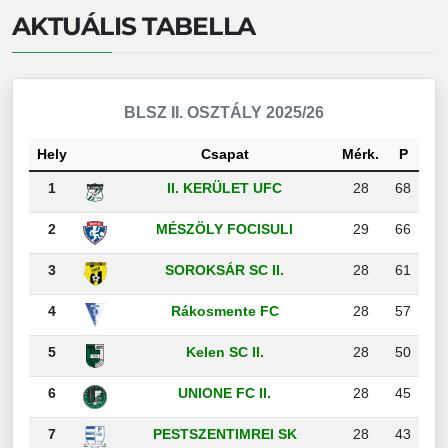
AKTUÁLIS TABELLA
BLSZ II. OSZTÁLY 2025/26
Hely
Csapat
Mérk.
P
1
II. KERÜLET UFC
28
68
2
MÉSZÖLY FOCISULI
29
66
3
SOROKSÁR SC II.
28
61
4
Rákosmente FC
28
57
5
Kelen SC II.
28
50
6
UNIONE FC II.
28
45
7
PESTSZENTIMREI SK
28
43