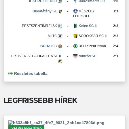
-
II. KERÜLET UFC
Rákosmente FC
1:0
-
Budatétény SE
MÉSZÖLY
3:1
FOCISULI
-
PESTSZENTIMREI SK
Kelen SC II.
2:3
-
MLTC
SOROKSÁR SC II.
2:3
-
BUDAI FC
BEH-Szent István
2:4
-
TESTVÉRISÉG-ÚJPALOTA SE II.
Nimród SE
2:1
Részletes tabella
LEGFRISSEBB HÍREK
U12-U19 MLSZ HÍREK