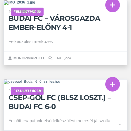
FELNŐTT HÍREK
2023. FEBRUÁR 22.
BUDAI FC – VÁROSGAZDA
EMBER-ELŐNY 4-1
Felkészülési mérkőzés
MONORIMARCELL
1,224
FELNŐTT HÍREK
2022. AUGUSZTUS 11.
CSEP-GÓL FC (BLSZ I.OSZT.) –
BUDAI FC 6-0
Felnőtt csapatunk első felkészülési meccsét játszotta