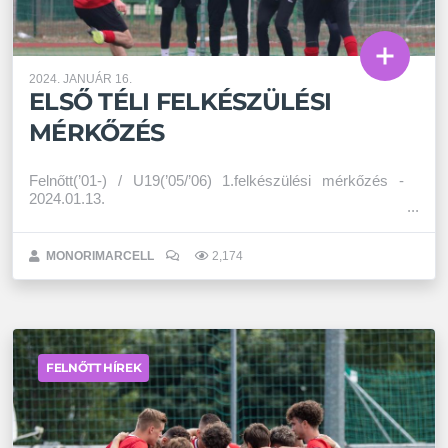
2024. JANUÁR 16.
ELSŐ TÉLI FELKÉSZÜLÉSI
MÉRKŐZÉS
Felnőtt(’01-) / U19(’05/’06) 1.felkészülési mérkőzés -
2024.01.13.
MONORIMARCELL
2,174
FELNŐTT HÍREK