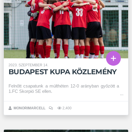
2023. SZEPTEMBER 14.
BUDAPEST KUPA KÖZLEMÉNY
Felnőtt csapatunk a múlthéten 12-0 arányban győzött a
1.FC Skorpió SE ellen.
MONORIMARCELL
2,400