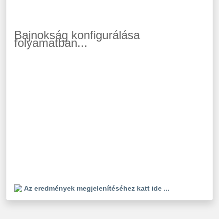
Bajnokság konfigurálása
folyamatban...
Az eredmények megjelenítéséhez katt ide ...