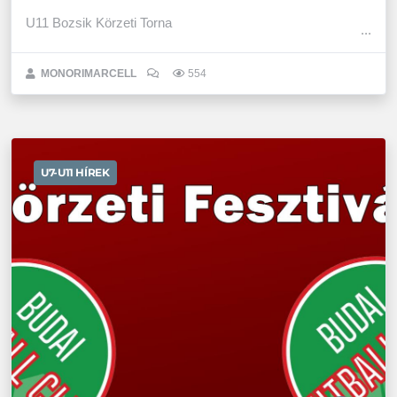
U11 Bozsik Körzeti Torna
MONORIMARCELL
554
U7-U11 HÍREK