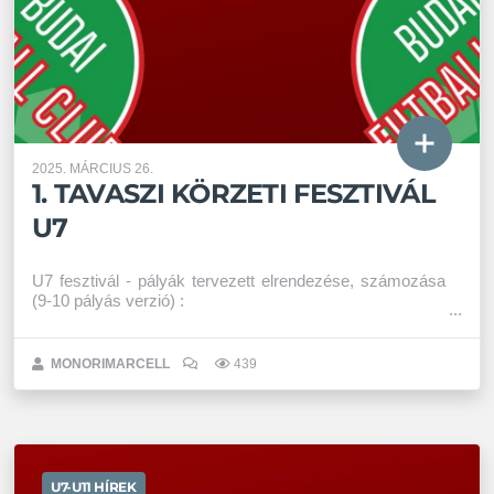
2025. MÁRCIUS 26.
1. TAVASZI KÖRZETI FESZTIVÁL
U7
U7 fesztivál - pályák tervezett elrendezése, számozása
(9-10 pályás verzió) :
MONORIMARCELL
439
U7-U11 HÍREK