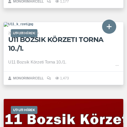
MONORIMARCELL
1,177
U7-U11 HÍREK
2025. MÁRCIUS 19.
U11 BOZSIK KÖRZETI TORNA
10./1.
U11 Bozsik Körzeti Torna 10./1.
MONORIMARCELL
1,473
U7-U11 HÍREK