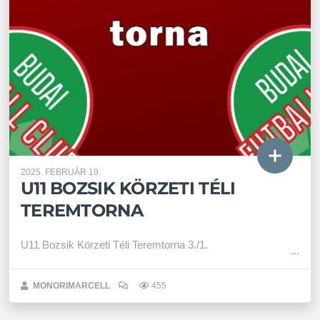
2025. FEBRUÁR 19.
U11 BOZSIK KÖRZETI TÉLI
TEREMTORNA
U11 Bozsik Körzeti Téli Teremtorna 3./1.
MONORIMARCELL
455