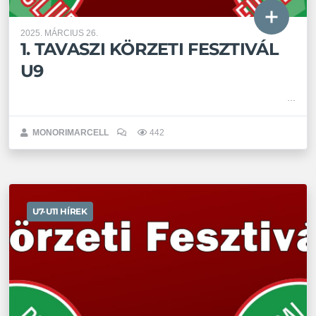
2025. MÁRCIUS 26.
1. TAVASZI KÖRZETI FESZTIVÁL
U9
MONORIMARCELL
442
U7-U11 HÍREK