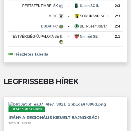
-
PESTSZENTIMREI SK
Kelen SC II.
2:3
-
MLTC
SOROKSÁR SC II.
2:3
-
BUDAI FC
BEH-Szent István
2:4
-
TESTVÉRISÉG-ÚJPALOTA SE II.
Nimród SE
2:1
Részletes tabella
LEGFRISSEBB HÍREK
U12-U19 MLSZ HÍREK
IRÁNY A REGIONÁLIS KIEMELT BAJNOKSÁG!
2026. JÚLIUS 28.