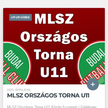
U7-U11 HÍREK
2025. ÁPRILIS 04.
MLSZ ORSZÁGOS TORNA U11
MLSZ Országos Torna U11 Közép 3.csoport / 3.játéknap