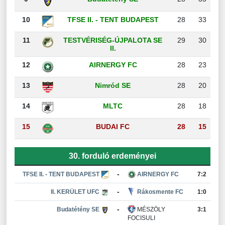
10
TFSE II. - TENT BUDAPEST
28
33
11
TESTVÉRISÉG-ÚJPALOTA SE
29
30
II.
12
AIRNERGY FC
28
23
13
Nimród SE
28
20
14
MLTC
28
18
15
BUDAI FC
28
15
30. forduló erdeményei
-
TFSE II. - TENT BUDAPEST
AIRNERGY FC
7:2
-
II. KERÜLET UFC
Rákosmente FC
1:0
-
Budatétény SE
MÉSZÖLY
3:1
FOCISULI