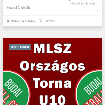
Rendező: Budai
Futball Club SE
MONORIMARCELL
690
U7-U11 HÍREK