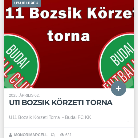
U7-U11 HÍREK
2025. ÁPRILIS 02.
U11 BOZSIK KÖRZETI TORNA
U11 Bozsik Körzeti Torna - Budai FC KK
MONORIMARCELL
631