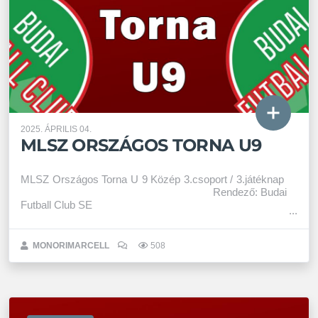
2025. ÁPRILIS 04.
MLSZ ORSZÁGOS TORNA U9
MLSZ Országos Torna U 9 Közép 3.csoport / 3.játéknap
Rendező: Budai
Futball Club SE
MONORIMARCELL
508