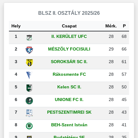
BLSZ II. OSZTÁLY 2025/26
Hely
Csapat
Mérk.
P
1
II. KERÜLET UFC
28
68
2
MÉSZÖLY FOCISULI
29
66
3
SOROKSÁR SC II.
28
61
4
Rákosmente FC
28
57
5
Kelen SC II.
28
50
6
UNIONE FC II.
28
45
7
PESTSZENTIMREI SK
28
43
8
BEH-Szent István
28
41
9
Budatétény SE
28
35