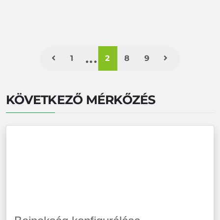
1
2
8
9
KÖVETKEZŐ MÉRKŐZÉS