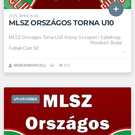
2025. ÁPRILIS 04.
MLSZ ORSZÁGOS TORNA U10
MLSZ Országos Torna U10 Közép 3.csoport / 3.játéknap
Rendező: Budai
Futball Club SE
MONORIMARCELL
522
U7-U11 HÍREK