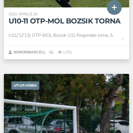
2023. ÁPRILIS 26.
U10-11 OTP-MOL BOZSIK TORNA
U11(’12’13) OTP-MOL Bozsik U11 Regionális torna, 5.
MONORIMARCELL
1,251
U7-U11 HÍREK