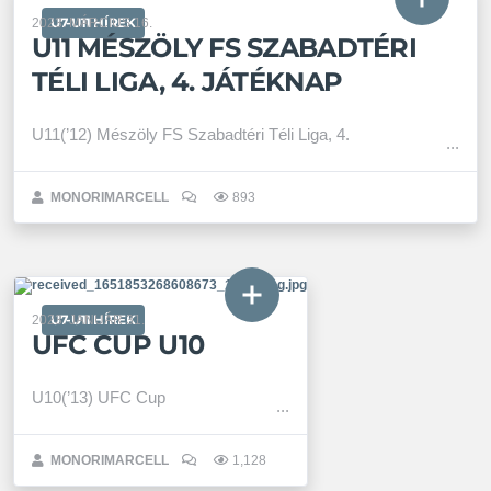
U7-U11 HÍREK
2023. MÁRCIUS 16.
U11 MÉSZÖLY FS SZABADTÉRI
TÉLI LIGA, 4. JÁTÉKNAP
U11(’12) Mészöly FS Szabadtéri Téli Liga, 4.
MONORIMARCELL
893
U7-U11 HÍREK
2023. JANUÁR 31.
UFC CUP U10
U10(’13) UFC Cup
MONORIMARCELL
1,128