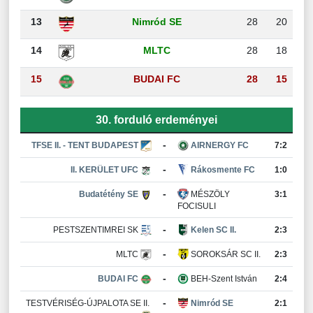
13
Nimród SE
28
20
14
MLTC
28
18
15
BUDAI FC
28
15
30. forduló erdeményei
-
TFSE II. - TENT BUDAPEST
AIRNERGY FC
7:2
-
II. KERÜLET UFC
Rákosmente FC
1:0
-
Budatétény SE
MÉSZÖLY
3:1
FOCISULI
-
PESTSZENTIMREI SK
Kelen SC II.
2:3
-
MLTC
SOROKSÁR SC II.
2:3
-
BUDAI FC
BEH-Szent István
2:4
-
TESTVÉRISÉG-ÚJPALOTA SE II.
Nimród SE
2:1