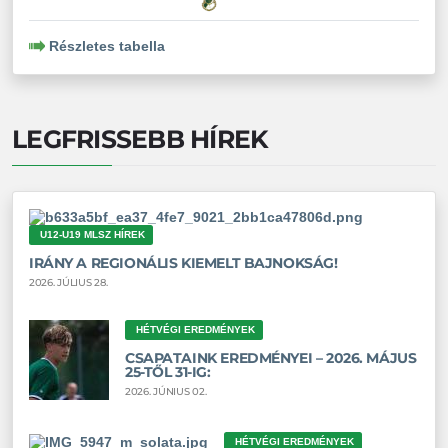
Részletes tabella
LEGFRISSEBB HÍREK
U12-U19 MLSZ HÍREK
IRÁNY A REGIONÁLIS KIEMELT BAJNOKSÁG!
2026. JÚLIUS 28.
HÉTVÉGI EREDMÉNYEK
CSAPATAINK EREDMÉNYEI – 2026. MÁJUS
25-TŐL 31-IG:
2026. JÚNIUS 02.
HÉTVÉGI EREDMÉNYEK