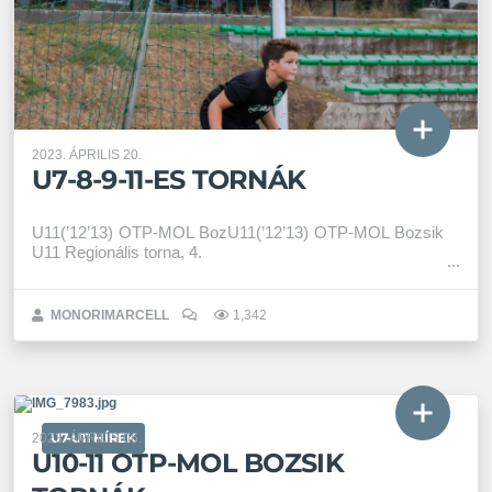
2023. ÁPRILIS 20.
U7-8-9-11-ES TORNÁK
U11(’12’13) OTP-MOL BozU11(’12’13) OTP-MOL Bozsik
U11 Regionális torna, 4.
MONORIMARCELL
1,342
U7-U11 HÍREK
2023. ÁPRILIS 06.
U10-11 OTP-MOL BOZSIK