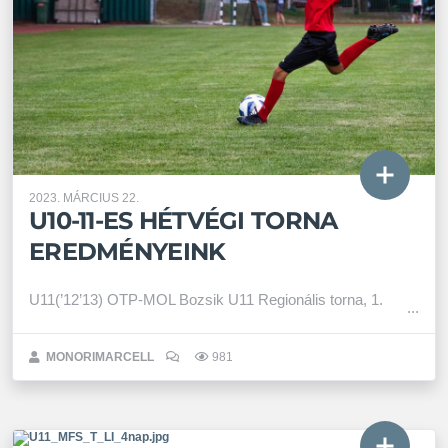
2023. MÁRCIUS 22.
U10-11-ES HÉTVÉGI TORNA
EREDMÉNYEINK
U11(’12’13) OTP-MOL Bozsik U11 Regionális torna, 1.
MONORIMARCELL
981