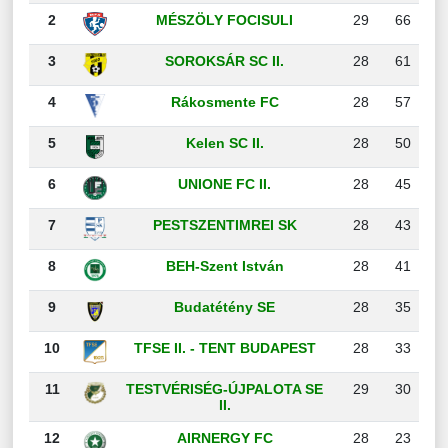
2
MÉSZÖLY FOCISULI
29
66
3
SOROKSÁR SC II.
28
61
4
Rákosmente FC
28
57
5
Kelen SC II.
28
50
6
UNIONE FC II.
28
45
7
PESTSZENTIMREI SK
28
43
8
BEH-Szent István
28
41
9
Budatétény SE
28
35
10
TFSE II. - TENT BUDAPEST
28
33
11
TESTVÉRISÉG-ÚJPALOTA SE
29
30
II.
12
AIRNERGY FC
28
23