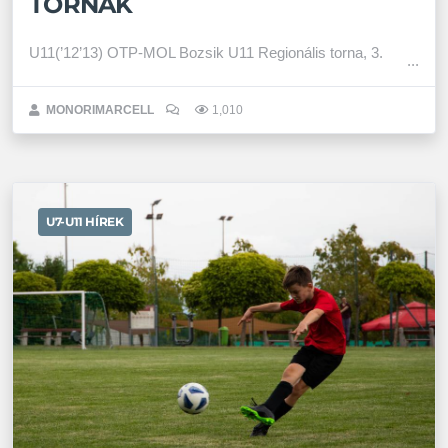
TORNÁK
U11(’12’13) OTP-MOL Bozsik U11 Regionális torna, 3.
MONORIMARCELL
1,010
U7-U11 HÍREK