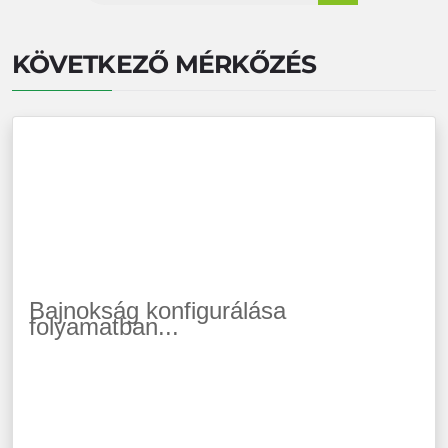
KÖVETKEZŐ MÉRKŐZÉS
Bajnokság konfigurálása
folyamatban...