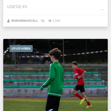
U10(’13) XV.
MONORIMARCELL
1,316
U7-U11 HÍREK