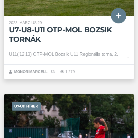
2023. MÁRCIUS 29.
U7-U8-U11 OTP-MOL BOZSIK
TORNÁK
U11(’12’13) OTP-MOL Bozsik U11 Regionális torna, 2.
MONORIMARCELL
1,279
U7-U11 HÍREK