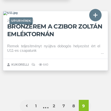
U7-U11 HÍREK
2019. MÁRCIUS 02.
BRONZÉREM A CZIBOR ZOLTÁN
EMLÉKTORNÁN
Remek teljesítményt nyújtva dobogós helyezést ért el
U11-es csapatunk
KUKORELLI
640
1
2
7
8
9