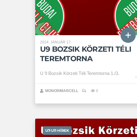
2024. JANUÁR 17.
U9 BOZSIK KÖRZETI TÉLI
TEREMTORNA
U 9 Bozsik Körzeti Téli Teremtorna 1./3.
MONORIMARCELL
0
U7-U11 HÍREK