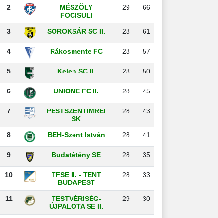
2
MÉSZÖLY
29
66
FOCISULI
3
SOROKSÁR SC II.
28
61
4
Rákosmente FC
28
57
5
Kelen SC II.
28
50
6
UNIONE FC II.
28
45
7
PESTSZENTIMREI
28
43
SK
8
BEH-Szent István
28
41
9
Budatétény SE
28
35
10
TFSE II. - TENT
28
33
BUDAPEST
11
TESTVÉRISÉG-
29
30
ÚJPALOTA SE II.