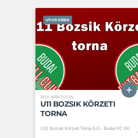
U7-U11 HÍREK
2024. MÁRCIUS 06.
U11 BOZSIK KÖRZETI
TORNA
U11 Bozsik Körzeti Torna 6./1.- Budai FC KK