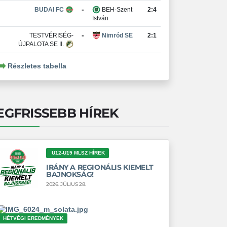
-
BUDAI FC
BEH-Szent
2:4
István
-
TESTVÉRISÉG-
Nimród SE
2:1
ÚJPALOTA SE II.
Részletes tabella
EGFRISSEBB HÍREK
U12-U19 MLSZ HÍREK
IRÁNY A REGIONÁLIS KIEMELT
BAJNOKSÁG!
2026. JÚLIUS 28.
HÉTVÉGI EREDMÉNYEK