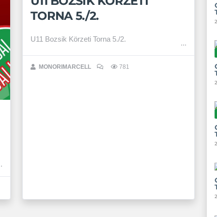
U11 BOZSIK KÖRZETI
TORNA 5./2.
U11 Bozsik Körzeti Torna 5./2.
MONORIMARCELL
781