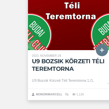
2023. NOVEMBER 29.
U9 BOZSIK KÖRZETI TÉLI
TEREMTORNA
U9 Bozsik Körzeti Téli Teremtorna 1./1.
MONORIMARCELL
1,126