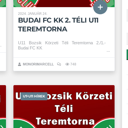
2024. JANUÁR 24.
BUDAI FC KK 2. TÉLI U11
TEREMTORNA
U11 Bozsik Körzeti Téli Teremtorna 2./1.-
Budai FC KK
MONORIMARCELL
748
U7-U11 HÍREK