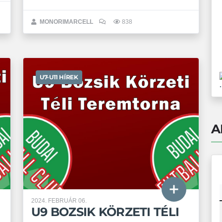
MONORIMARCELL
838
U7-U11 HÍREK
.
A
2024. FEBRUÁR 06.
U9 BOZSIK KÖRZETI TÉLI