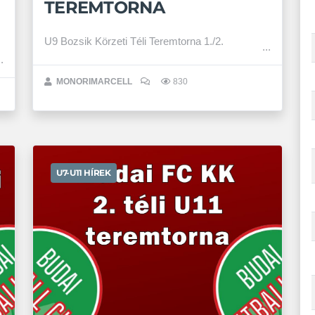
TEREMTORNA
U9 Bozsik Körzeti Téli Teremtorna 1./2.
MONORIMARCELL
830
U7-U11 HÍREK