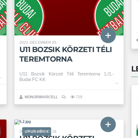
2023. DECEMBER 05.
U11 BOZSIK KÖRZETI TÉLI
TEREMTORNA
L
U11 Bozsik Körzeti Téli Teremtorna 1./1.-
Budai FC KK
MONORIMARCELL
729
U7-U11 HÍREK
2023. NOVEMBER 16.