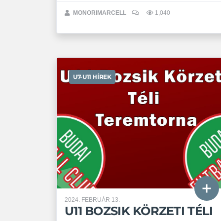
MONORIMARCELL
1,040
U7-U11 HÍREK
2024. FEBRUÁR 13.
U11 BOZSIK KÖRZETI TÉLI