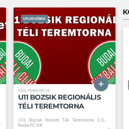
K
U7-U11 HÍREK
2024. FEBRUÁR 18.
U11 BOZSIK REGIONÁLIS
TÉLI TEREMTORNA
U11 Bozsik Körzeti Téli Teremtorna 2./1.-
Budai FC KK