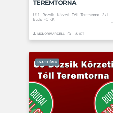
TEREMTORNA
U11 Bozsik Körzeti Téli Teremtorna 2./1.-
Budai FC KK
MONORIMARCELL
873
U7-U11 HÍREK