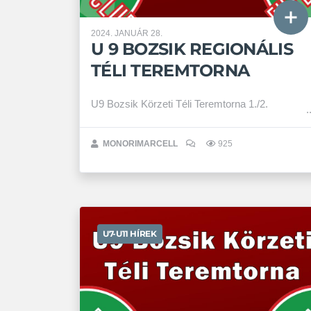
2024. JANUÁR 28.
U 9 BOZSIK REGIONÁLIS
TÉLI TEREMTORNA
U9 Bozsik Körzeti Téli Teremtorna 1./2.
MONORIMARCELL
925
U7-U11 HÍREK