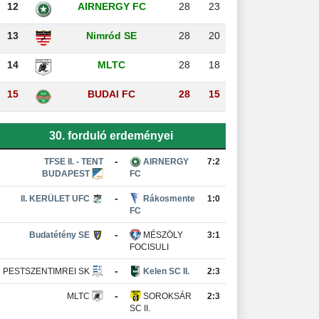
12
AIRNERGY FC
28
23
13
Nimród SE
28
20
14
MLTC
28
18
15
BUDAI FC
28
15
30. forduló erdeményei
-
TFSE II. - TENT
AIRNERGY
7:2
BUDAPEST
FC
-
II. KERÜLET UFC
Rákosmente
1:0
FC
-
Budatétény SE
MÉSZÖLY
3:1
FOCISULI
-
PESTSZENTIMREI SK
Kelen SC II.
2:3
-
MLTC
SOROKSÁR
2:3
SC II.