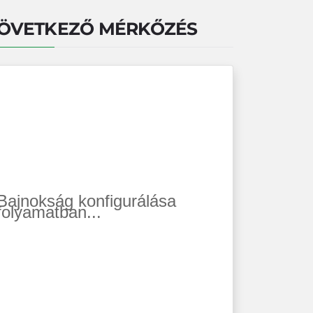
ÖVETKEZŐ MÉRKŐZÉS
Bajnokság konfigurálása
folyamatban...