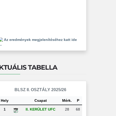
Az eredmények megjelenítéséhez katt ide
..
KTUÁLIS TABELLA
BLSZ II. OSZTÁLY 2025/26
Hely
Csapat
Mérk.
P
1
II. KERÜLET UFC
28
68